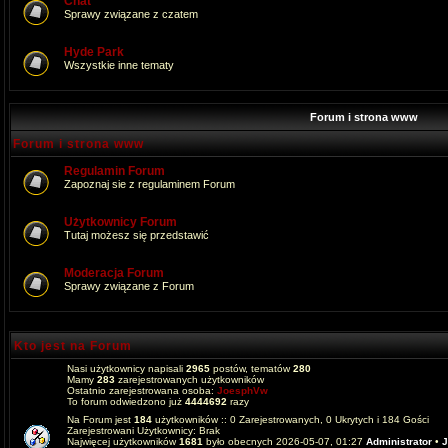
Chat
Sprawy związane z czatem
Hyde Park
Wszystkie inne tematy
Forum i strona www
Forum i strona www
Regulamin Forum
Zapoznaj sie z regulaminem Forum
Użytkownicy Forum
Tutaj możesz się przedstawić
Moderacja Forum
Sprawy związane z Forum
Kto jest na Forum
Nasi użytkownicy napisali
2965
postów, tematów
280
Mamy
283
zarejestrowanych użytkowników
Ostatnio zarejestrowana osoba:
JoesphVw
To forum odwiedzono już
4444692
razy
Na Forum jest
184
użytkowników :: 0 Zarejestrowanych, 0 Ukrytych i 184 Gości
Zarejestrowani Użytkownicy: Brak
Najwięcej użytkowników
1681
było obecnych 2026-05-07, 01:27
Administrator
•
J