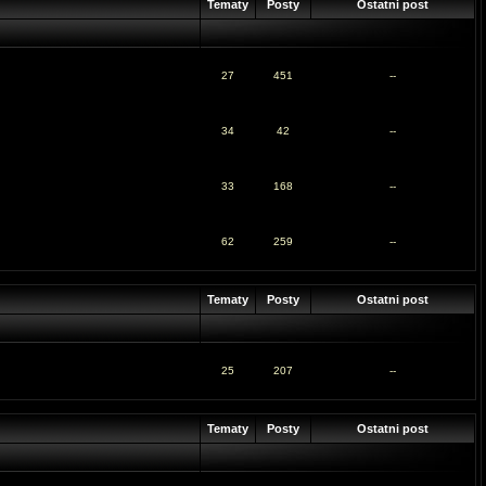
Tematy
Posty
Ostatni post
27
451
--
34
42
--
33
168
--
62
259
--
Tematy
Posty
Ostatni post
25
207
--
Tematy
Posty
Ostatni post