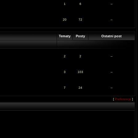
1
6
--
20
72
--
Tematy
Posty
Ostatni post
2
2
--
3
103
--
7
24
--
[
Preferencje
]