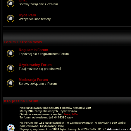
Chat
Sprawy związane z czatem
Hyde Park
Wszystkie inne tematy
Forum i strona www
Regulamin Forum
Zapoznaj sie z regulaminem Forum
Użytkownicy Forum
Tutaj możesz się przedstawić
Moderacja Forum
Sprawy związane z Forum
Kto jest na Forum
Nasi użytkownicy napisali
2965
postów, tematów
280
Mamy
283
zarejestrowanych użytkowników
Ostatnio zarejestrowana osoba:
JoesphVw
To forum odwiedzono już
4444360
razy
Na Forum jest
169
użytkowników :: 0 Zarejestrowanych, 0 Ukrytych i 169 Gości
Zarejestrowani Użytkownicy: Brak
Najwięcej użytkowników
1681
było obecnych 2026-05-07, 01:27
Administrator
•
J