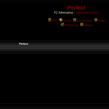
Perfect
FC Adrenalina -
www.perfect.art.pl
FAQ
Szukaj
Użytkownicy
Grupy
Rejestracja
Zaloguj
Perfect