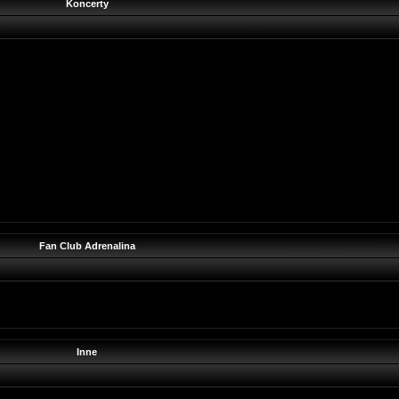
Koncerty
Fan Club Adrenalina
Inne