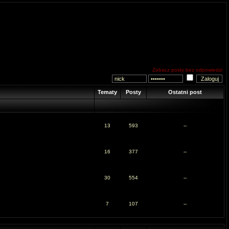
Zobacz posty bez odpowiedzi
Tematy
Posty
Ostatni post
13
593
--
16
377
--
30
554
--
7
107
--