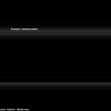
Forum i strona www
unior Admin
•
Moderator