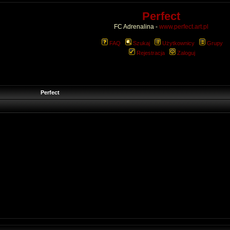
Perfect
FC Adrenalina -
www.perfect.art.pl
FAQ
Szukaj
Użytkownicy
Grupy
Rejestracja
Zaloguj
Perfect