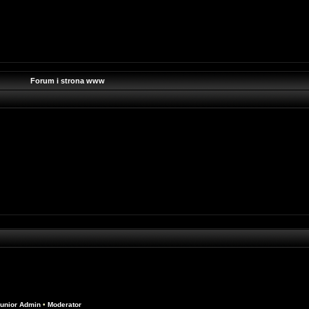
Forum i strona www
unior Admin
•
Moderator