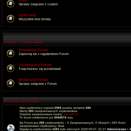
Chat
Sprawy związane z czatem
Hyde Park
Wszystkie inne tematy
Forum i strona www
Regulamin Forum
Zapoznaj sie z regulaminem Forum
Użytkownicy Forum
Tutaj możesz się przedstawić
Moderacja Forum
Sprawy związane z Forum
Kto jest na Forum
Nasi użytkownicy napisali
2965
postów, tematów
280
Mamy
283
zarejestrowanych użytkowników
Ostatnio zarejestrowana osoba:
JoesphVw
To forum odwiedzono już
4444674
razy
Na Forum jest
285
użytkowników :: 0 Zarejestrowanych, 0 Ukrytych i 285 Gości
Zarejestrowani Użytkownicy: Brak
Najwięcej użytkowników
1681
było obecnych 2026-05-07, 01:27
Administrator
•
J