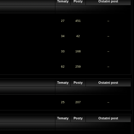
Tematy
Posty
Ostatni post
27
451
--
34
42
--
33
168
--
62
259
--
Tematy
Posty
Ostatni post
25
207
--
Tematy
Posty
Ostatni post