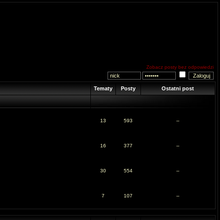
Zobacz posty bez odpowiedzi
Tematy
Posty
Ostatni post
13
593
--
16
377
--
30
554
--
7
107
--