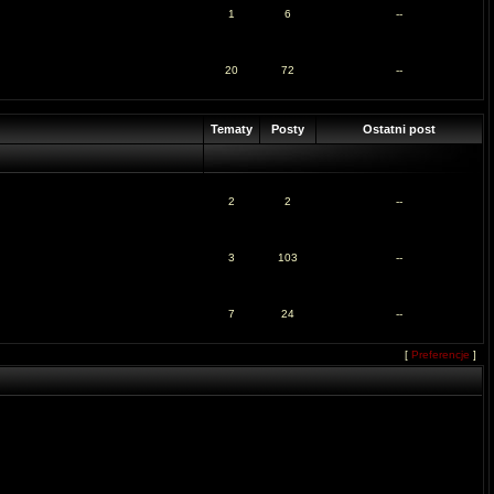
1
6
--
20
72
--
Tematy
Posty
Ostatni post
2
2
--
3
103
--
7
24
--
[
Preferencje
]