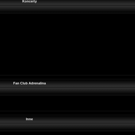
Koncerty
Fan Club Adrenalina
Inne