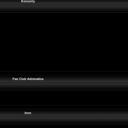
Koncerty
Fan Club Adrenalina
Inne