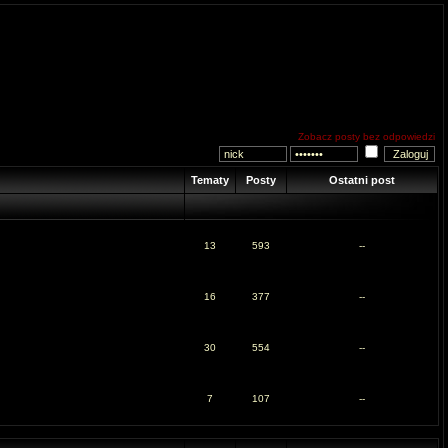
Zobacz posty bez odpowiedzi
Tematy
Posty
Ostatni post
13
593
--
16
377
--
30
554
--
7
107
--