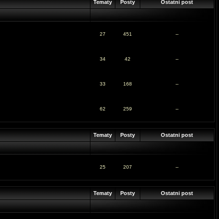
Tematy
Posty
Ostatni post
27
451
--
34
42
--
33
168
--
62
259
--
Tematy
Posty
Ostatni post
25
207
--
Tematy
Posty
Ostatni post