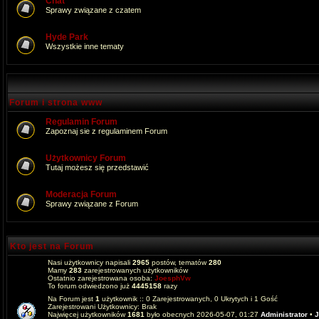
Chat
Sprawy związane z czatem
Hyde Park
Wszystkie inne tematy
Forum i strona www
Regulamin Forum
Zapoznaj sie z regulaminem Forum
Użytkownicy Forum
Tutaj możesz się przedstawić
Moderacja Forum
Sprawy związane z Forum
Kto jest na Forum
Nasi użytkownicy napisali
2965
postów, tematów
280
Mamy
283
zarejestrowanych użytkowników
Ostatnio zarejestrowana osoba:
JoesphVw
To forum odwiedzono już
4445158
razy
Na Forum jest
1
użytkownik :: 0 Zarejestrowanych, 0 Ukrytych i 1 Gość
Zarejestrowani Użytkownicy: Brak
Najwięcej użytkowników
1681
było obecnych 2026-05-07, 01:27
Administrator
•
J