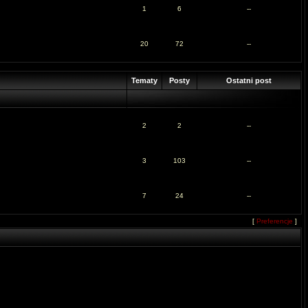
1
6
--
20
72
--
Tematy
Posty
Ostatni post
2
2
--
3
103
--
7
24
--
[
Preferencje
]