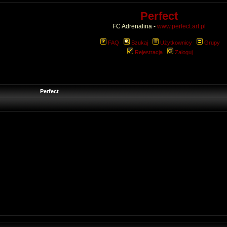
Perfect
FC Adrenalina -
www.perfect.art.pl
FAQ
Szukaj
Użytkownicy
Grupy
Rejestracja
Zaloguj
Perfect