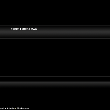
Forum i strona www
unior Admin
•
Moderator