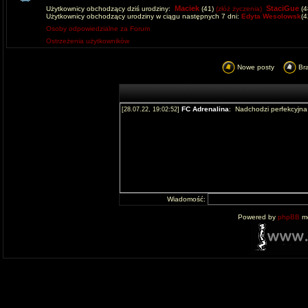
Maciek
StaciGue
Użytkownicy obchodzący dziś urodziny:
(41)
(złóż życzenia)
(4
Użytkownicy obchodzący urodziny w ciągu następnych 7 dni:
Edyta Wesolowsk
(
Osoby odpowiedzialne za Forum
Ostrzeżenia użytkowników
Nowe posty
Br
Wiadomość:
Powered by
phpBB
mo