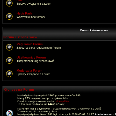
Chat
Sprawy związane z czatem
Hyde Park
Wszystkie inne tematy
Forum i strona www
Forum i strona www
Regulamin Forum
Zapoznaj sie z regulaminem Forum
Użytkownicy Forum
Tutaj możesz się przedstawić
Moderacja Forum
Sprawy związane z Forum
Kto jest na Forum
Nasi użytkownicy napisali
2965
postów, tematów
280
Mamy
283
zarejestrowanych użytkowników
Ostatnio zarejestrowana osoba:
JoesphVw
To forum odwiedzono już
4445157
razy
Na Forum jest
1
użytkownik :: 0 Zarejestrowanych, 0 Ukrytych i 1 Gość
Zarejestrowani Użytkownicy: Brak
Najwięcej użytkowników
1681
było obecnych 2026-05-07, 01:27
Administrator
•
J