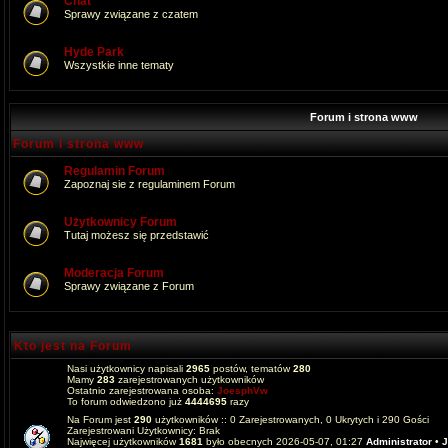
Chat
Sprawy związane z czatem
Hyde Park
Wszystkie inne tematy
Forum i strona www
Forum i strona www
Regulamin Forum
Zapoznaj sie z regulaminem Forum
Użytkownicy Forum
Tutaj możesz się przedstawić
Moderacja Forum
Sprawy związane z Forum
Kto jest na Forum
Nasi użytkownicy napisali
2965
postów, tematów
280
Mamy
283
zarejestrowanych użytkowników
Ostatnio zarejestrowana osoba:
JoesphVw
To forum odwiedzono już
4444695
razy
Na Forum jest
290
użytkowników :: 0 Zarejestrowanych, 0 Ukrytych i 290 Gości
Zarejestrowani Użytkownicy: Brak
Najwięcej użytkowników
1681
było obecnych 2026-05-07, 01:27
Administrator
•
J