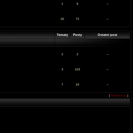
1
6
--
20
72
--
Tematy
Posty
Ostatni post
2
2
--
3
103
--
7
24
--
[
Preferencje
]