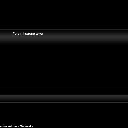
Forum i strona www
unior Admin
•
Moderator