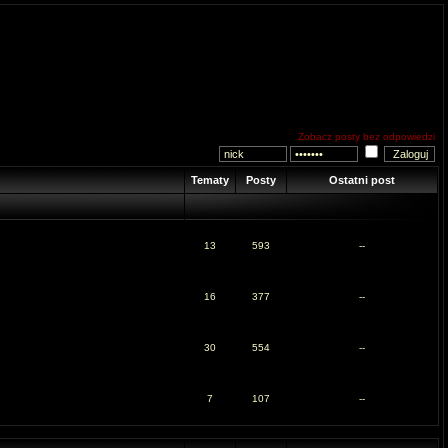
Zobacz posty bez odpowiedzi
Tematy
Posty
Ostatni post
13
593
--
16
377
--
30
554
--
7
107
--