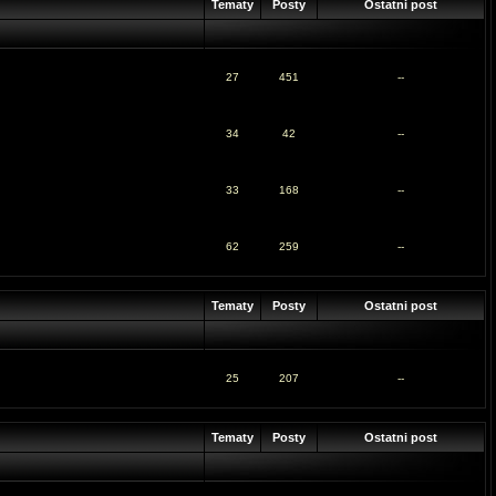
Tematy
Posty
Ostatni post
27
451
--
34
42
--
33
168
--
62
259
--
Tematy
Posty
Ostatni post
25
207
--
Tematy
Posty
Ostatni post