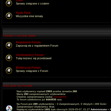
Chat
Sprawy związane z czatem
Hyde Park
Wszystkie inne tematy
Forum i strona www
Regulamin Forum
Zapoznaj sie z regulaminem Forum
Użytkownicy Forum
Tutaj możesz się przedstawić
Moderacja Forum
Sprawy związane z Forum
Kto jest na Forum
Nasi użytkownicy napisali
2965
postów, tematów
280
Mamy
283
zarejestrowanych użytkowników
Ostatnio zarejestrowana osoba:
JoesphVw
To forum odwiedzono już
4444930
razy
Na Forum jest
289
użytkowników :: 0 Zarejestrowanych, 0 Ukrytych i 289 Gości
Zarejestrowani Użytkownicy: Brak
Najwięcej użytkowników
1681
było obecnych 2026-05-07, 01:27
Administrator
•
J