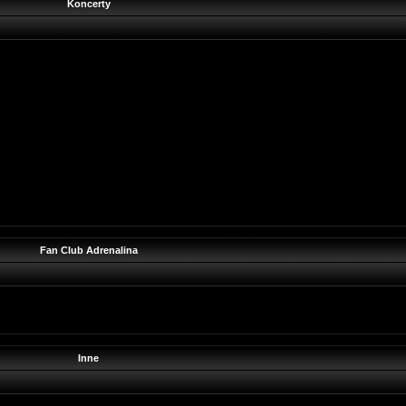
Koncerty
Fan Club Adrenalina
Inne