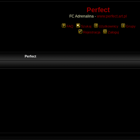
Perfect
FC Adrenalina -
www.perfect.art.pl
FAQ
Szukaj
Użytkownicy
Grupy
Rejestracja
Zaloguj
Perfect