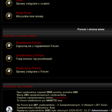
Chat
Sprawy związane z czatem
Hyde Park
Wszystkie inne tematy
Forum i strona www
Forum i strona www
Regulamin Forum
Zapoznaj sie z regulaminem Forum
Użytkownicy Forum
Tutaj możesz się przedstawić
Moderacja Forum
Sprawy związane z Forum
Kto jest na Forum
Nasi użytkownicy napisali
2965
postów, tematów
280
Mamy
283
zarejestrowanych użytkowników
Ostatnio zarejestrowana osoba:
JoesphVw
To forum odwiedzono już
4444772
razy
Na Forum jest
287
użytkowników :: 0 Zarejestrowanych, 0 Ukrytych i 287 Gości
Zarejestrowani Użytkownicy: Brak
Najwięcej użytkowników
1681
było obecnych 2026-05-07, 01:27
Administrator
•
J