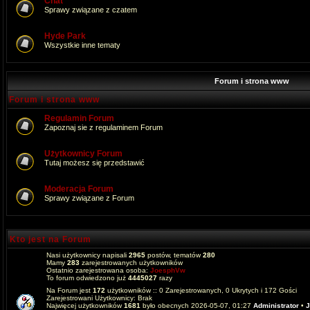
Chat
Sprawy związane z czatem
Hyde Park
Wszystkie inne tematy
Forum i strona www
Forum i strona www
Regulamin Forum
Zapoznaj sie z regulaminem Forum
Użytkownicy Forum
Tutaj możesz się przedstawić
Moderacja Forum
Sprawy związane z Forum
Kto jest na Forum
Nasi użytkownicy napisali
2965
postów, tematów
280
Mamy
283
zarejestrowanych użytkowników
Ostatnio zarejestrowana osoba:
JoesphVw
To forum odwiedzono już
4445027
razy
Na Forum jest
172
użytkowników :: 0 Zarejestrowanych, 0 Ukrytych i 172 Gości
Zarejestrowani Użytkownicy: Brak
Najwięcej użytkowników
1681
było obecnych 2026-05-07, 01:27
Administrator
•
J