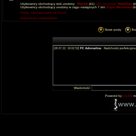
Maciek
StaciGue
Użytkownicy obchodzący dziś urodziny:
(41)
(złóż życzenia)
(4
Użytkownicy obchodzący urodziny w ciągu następnych 7 dni:
Edyta Wesolowsk
(
Osoby odpowiedzialne za Forum
Ostrzeżenia użytkowników
Nowe posty
Br
Wiadomość:
Powered by
phpBB
mo