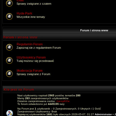
Chat
Sprawy związane z czatem
Hyde Park
Wszystkie inne tematy
Forum i strona www
Forum i strona www
Regulamin Forum
Zapoznaj sie z regulaminem Forum
Użytkownicy Forum
Tutaj możesz się przedstawić
Moderacja Forum
Sprawy związane z Forum
Kto jest na Forum
Nasi użytkownicy napisali
2965
postów, tematów
280
Mamy
283
zarejestrowanych użytkowników
Ostatnio zarejestrowana osoba:
JoesphVw
To forum odwiedzono już
4445155
razy
Na Forum jest
1
użytkownik :: 0 Zarejestrowanych, 0 Ukrytych i 1 Gość
Zarejestrowani Użytkownicy: Brak
Najwięcej użytkowników
1681
było obecnych 2026-05-07, 01:27
Administrator
•
J