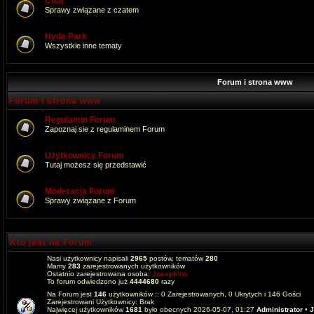
Chat
Sprawy związane z czatem
Hyde Park
Wszystkie inne tematy
Forum i strona www
Forum i strona www
Regulamin Forum
Zapoznaj sie z regulaminem Forum
Użytkownicy Forum
Tutaj możesz się przedstawić
Moderacja Forum
Sprawy związane z Forum
Kto jest na Forum
Nasi użytkownicy napisali
2965
postów, tematów
280
Mamy
283
zarejestrowanych użytkowników
Ostatnio zarejestrowana osoba:
JoesphVw
To forum odwiedzono już
4444680
razy
Na Forum jest
146
użytkowników :: 0 Zarejestrowanych, 0 Ukrytych i 146 Gości
Zarejestrowani Użytkownicy: Brak
Najwięcej użytkowników
1681
było obecnych 2026-05-07, 01:27
Administrator
•
J