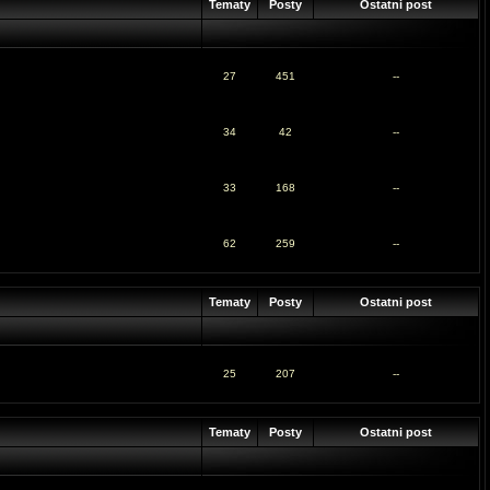
Tematy
Posty
Ostatni post
27
451
--
34
42
--
33
168
--
62
259
--
Tematy
Posty
Ostatni post
25
207
--
Tematy
Posty
Ostatni post