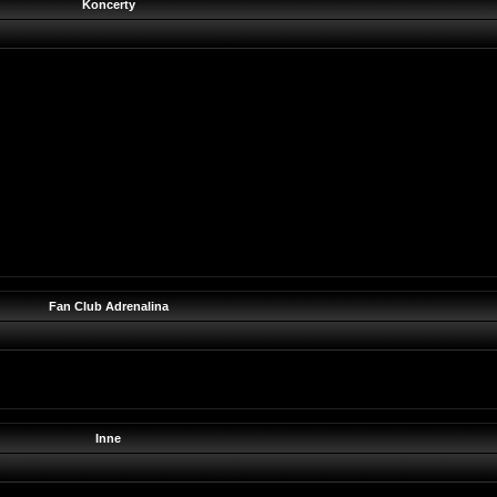
Koncerty
Fan Club Adrenalina
Inne