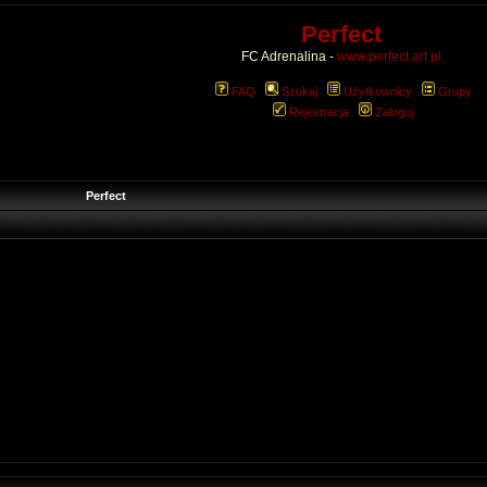
Perfect
FC Adrenalina -
www.perfect.art.pl
FAQ
Szukaj
Użytkownicy
Grupy
Rejestracja
Zaloguj
Perfect