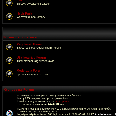
Chat
Sprawy związane z czatem
Hyde Park
Wszystkie inne tematy
Forum i strona www
Regulamin Forum
Zapoznaj sie z regulaminem Forum
Użytkownicy Forum
Tutaj możesz się przedstawić
Moderacja Forum
Sprawy związane z Forum
Kto jest na Forum
Nasi użytkownicy napisali
2965
postów, tematów
280
Mamy
283
zarejestrowanych użytkowników
Ostatnio zarejestrowana osoba:
JoesphVw
To forum odwiedzono już
4444798
razy
Na Forum jest
186
użytkowników :: 0 Zarejestrowanych, 0 Ukrytych i 186 Gości
Zarejestrowani Użytkownicy: Brak
Najwięcej użytkowników
1681
było obecnych 2026-05-07, 01:27
Administrator
•
J