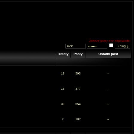
Zobacz posty bez odpowiedzi
Tematy
Posty
Ostatni post
13
593
--
16
377
--
30
554
--
7
107
--