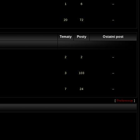
1
6
--
20
72
--
Tematy
Posty
Ostatni post
2
2
--
3
103
--
7
24
--
[
Preferencje
]