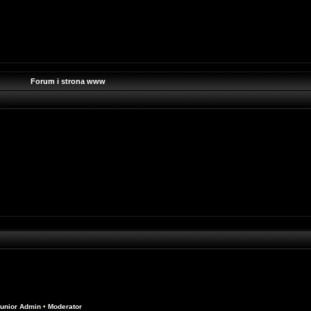
Forum i strona www
unior Admin
•
Moderator