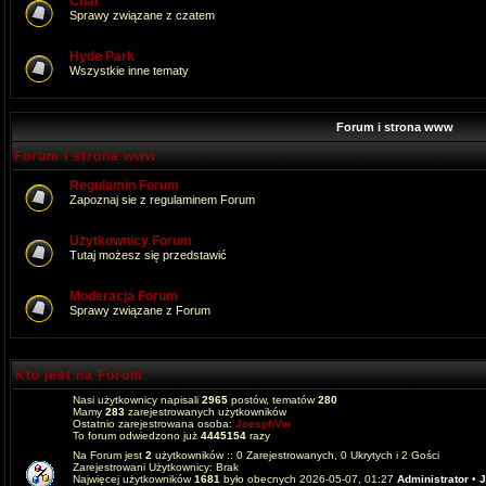
Chat
Sprawy związane z czatem
Hyde Park
Wszystkie inne tematy
Forum i strona www
Forum i strona www
Regulamin Forum
Zapoznaj sie z regulaminem Forum
Użytkownicy Forum
Tutaj możesz się przedstawić
Moderacja Forum
Sprawy związane z Forum
Kto jest na Forum
Nasi użytkownicy napisali
2965
postów, tematów
280
Mamy
283
zarejestrowanych użytkowników
Ostatnio zarejestrowana osoba:
JoesphVw
To forum odwiedzono już
4445154
razy
Na Forum jest
2
użytkowników :: 0 Zarejestrowanych, 0 Ukrytych i 2 Gości
Zarejestrowani Użytkownicy: Brak
Najwięcej użytkowników
1681
było obecnych 2026-05-07, 01:27
Administrator
•
J