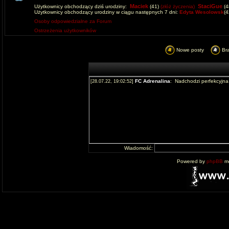
Maciek
StaciGue
Użytkownicy obchodzący dziś urodziny:
(41)
(złóż życzenia)
(4
Użytkownicy obchodzący urodziny w ciągu następnych 7 dni:
Edyta Wesolowsk
(
Osoby odpowiedzialne za Forum
Ostrzeżenia użytkowników
Nowe posty
Br
Wiadomość:
Powered by
phpBB
mo