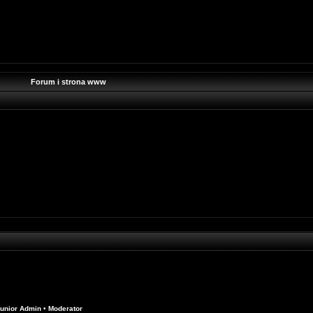
Forum i strona www
unior Admin
•
Moderator