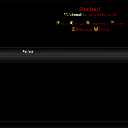
Perfect
FC Adrenalina -
www.perfect.art.pl
FAQ
Szukaj
Użytkownicy
Grupy
Rejestracja
Zaloguj
Perfect