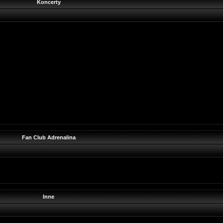
Koncerty
Fan Club Adrenalina
Inne