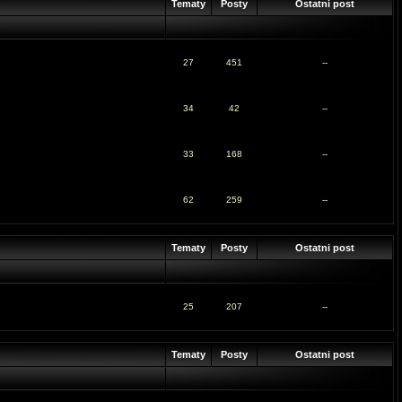
Tematy
Posty
Ostatni post
27
451
--
34
42
--
33
168
--
62
259
--
Tematy
Posty
Ostatni post
25
207
--
Tematy
Posty
Ostatni post