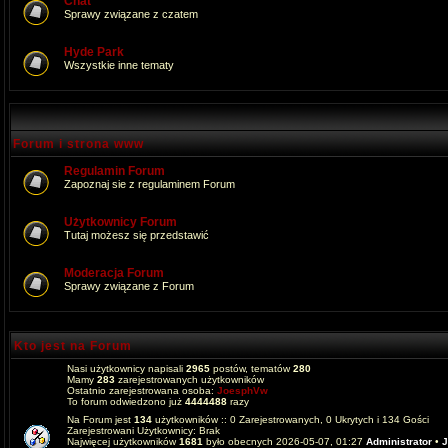
Chat
Sprawy związane z czatem
Hyde Park
Wszystkie inne tematy
Forum i strona www
Regulamin Forum
Zapoznaj sie z regulaminem Forum
Użytkownicy Forum
Tutaj możesz się przedstawić
Moderacja Forum
Sprawy związane z Forum
Kto jest na Forum
Nasi użytkownicy napisali
2965
postów, tematów
280
Mamy
283
zarejestrowanych użytkowników
Ostatnio zarejestrowana osoba:
JoesphVw
To forum odwiedzono już
4444488
razy
Na Forum jest
134
użytkowników :: 0 Zarejestrowanych, 0 Ukrytych i 134 Gości
Zarejestrowani Użytkownicy: Brak
Najwięcej użytkowników
1681
było obecnych 2026-05-07, 01:27
Administrator
•
J