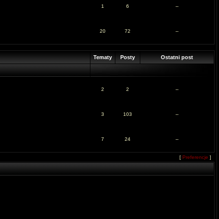
1
6
--
20
72
--
Tematy
Posty
Ostatni post
2
2
--
3
103
--
7
24
--
[
Preferencje
]