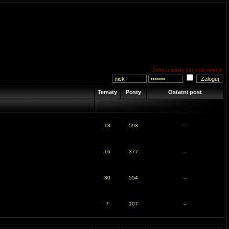
Zobacz posty bez odpowiedzi
Tematy
Posty
Ostatni post
13
593
--
16
377
--
30
554
--
7
107
--