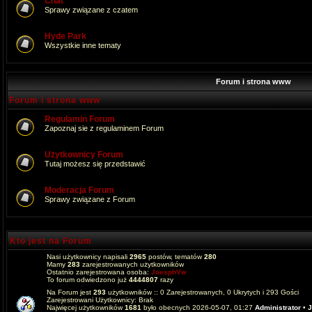
Chat
Sprawy związane z czatem
Hyde Park
Wszystkie inne tematy
Forum i strona www
Forum i strona www
Regulamin Forum
Zapoznaj sie z regulaminem Forum
Użytkownicy Forum
Tutaj możesz się przedstawić
Moderacja Forum
Sprawy związane z Forum
Kto jest na Forum
Nasi użytkownicy napisali
2965
postów, tematów
280
Mamy
283
zarejestrowanych użytkowników
Ostatnio zarejestrowana osoba:
JoesphVw
To forum odwiedzono już
4444807
razy
Na Forum jest
293
użytkowników :: 0 Zarejestrowanych, 0 Ukrytych i 293 Gości
Zarejestrowani Użytkownicy: Brak
Najwięcej użytkowników
1681
było obecnych 2026-05-07, 01:27
Administrator
•
J