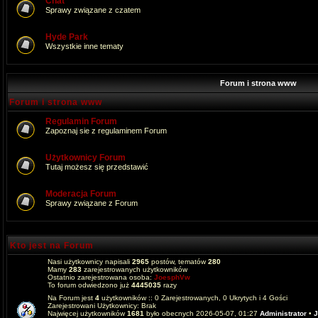
Chat
Sprawy związane z czatem
Hyde Park
Wszystkie inne tematy
Forum i strona www
Forum i strona www
Regulamin Forum
Zapoznaj sie z regulaminem Forum
Użytkownicy Forum
Tutaj możesz się przedstawić
Moderacja Forum
Sprawy związane z Forum
Kto jest na Forum
Nasi użytkownicy napisali
2965
postów, tematów
280
Mamy
283
zarejestrowanych użytkowników
Ostatnio zarejestrowana osoba:
JoesphVw
To forum odwiedzono już
4445035
razy
Na Forum jest
4
użytkowników :: 0 Zarejestrowanych, 0 Ukrytych i 4 Gości
Zarejestrowani Użytkownicy: Brak
Najwięcej użytkowników
1681
było obecnych 2026-05-07, 01:27
Administrator
•
J