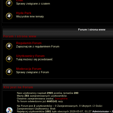
Chat
Sprawy związane z czatem
Hyde Park
Wszystkie inne tematy
Forum i strona www
Forum i strona www
Regulamin Forum
Zapoznaj sie z regulaminem Forum
Użytkownicy Forum
Tutaj możesz się przedstawić
Moderacja Forum
Sprawy związane z Forum
Kto jest na Forum
Nasi użytkownicy napisali
2965
postów, tematów
280
Mamy
283
zarejestrowanych użytkowników
Ostatnio zarejestrowana osoba:
JoesphVw
To forum odwiedzono już
4445141
razy
Na Forum jest
2
użytkowników :: 0 Zarejestrowanych, 0 Ukrytych i 2 Gości
Zarejestrowani Użytkownicy: Brak
Najwięcej użytkowników
1681
było obecnych 2026-05-07, 01:27
Administrator
•
J