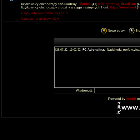
Maciek
StaciGue
Użytkownicy obchodzący dziś urodziny:
(41)
(złóż życzenia)
(4
Użytkownicy obchodzący urodziny w ciągu następnych 7 dni:
Edyta Wesolowsk
(
Osoby odpowiedzialne za Forum
Ostrzeżenia użytkowników
Nowe posty
Br
Wiadomość:
Powered by
phpBB
mo