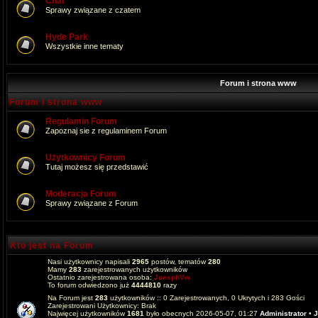
Chat
Sprawy związane z czatem
Hyde Park
Wszystkie inne tematy
Forum i strona www
Forum i strona www
Regulamin Forum
Zapoznaj sie z regulaminem Forum
Użytkownicy Forum
Tutaj możesz się przedstawić
Moderacja Forum
Sprawy związane z Forum
Kto jest na Forum
Nasi użytkownicy napisali
2965
postów, tematów
280
Mamy
283
zarejestrowanych użytkowników
Ostatnio zarejestrowana osoba:
JoesphVw
To forum odwiedzono już
4444810
razy
Na Forum jest
283
użytkowników :: 0 Zarejestrowanych, 0 Ukrytych i 283 Gości
Zarejestrowani Użytkownicy: Brak
Najwięcej użytkowników
1681
było obecnych 2026-05-07, 01:27
Administrator
•
J