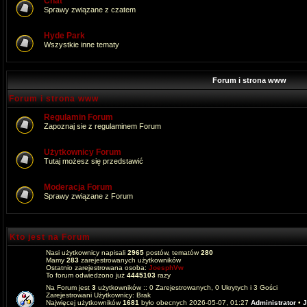
Chat
Sprawy związane z czatem
Hyde Park
Wszystkie inne tematy
Forum i strona www
Forum i strona www
Regulamin Forum
Zapoznaj sie z regulaminem Forum
Użytkownicy Forum
Tutaj możesz się przedstawić
Moderacja Forum
Sprawy związane z Forum
Kto jest na Forum
Nasi użytkownicy napisali
2965
postów, tematów
280
Mamy
283
zarejestrowanych użytkowników
Ostatnio zarejestrowana osoba:
JoesphVw
To forum odwiedzono już
4445103
razy
Na Forum jest
3
użytkowników :: 0 Zarejestrowanych, 0 Ukrytych i 3 Gości
Zarejestrowani Użytkownicy: Brak
Najwięcej użytkowników
1681
było obecnych 2026-05-07, 01:27
Administrator
•
J