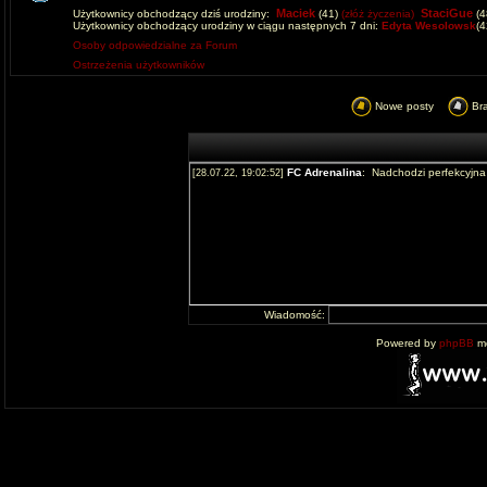
Maciek
StaciGue
Użytkownicy obchodzący dziś urodziny:
(41)
(złóż życzenia)
(4
Użytkownicy obchodzący urodziny w ciągu następnych 7 dni:
Edyta Wesolowsk
(
Osoby odpowiedzialne za Forum
Ostrzeżenia użytkowników
Nowe posty
Br
Wiadomość:
Powered by
phpBB
mo