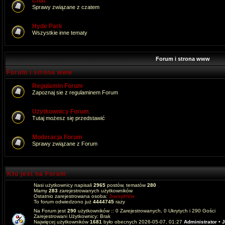
Chat
Sprawy związane z czatem
Hyde Park
Wszystkie inne tematy
Forum i strona www
Forum i strona www
Regulamin Forum
Zapoznaj sie z regulaminem Forum
Użytkownicy Forum
Tutaj możesz się przedstawić
Moderacja Forum
Sprawy związane z Forum
Kto jest na Forum
Nasi użytkownicy napisali
2965
postów, tematów
280
Mamy
283
zarejestrowanych użytkowników
Ostatnio zarejestrowana osoba:
JoesphVw
To forum odwiedzono już
4444745
razy
Na Forum jest
290
użytkowników :: 0 Zarejestrowanych, 0 Ukrytych i 290 Gości
Zarejestrowani Użytkownicy: Brak
Najwięcej użytkowników
1681
było obecnych 2026-05-07, 01:27
Administrator
•
J