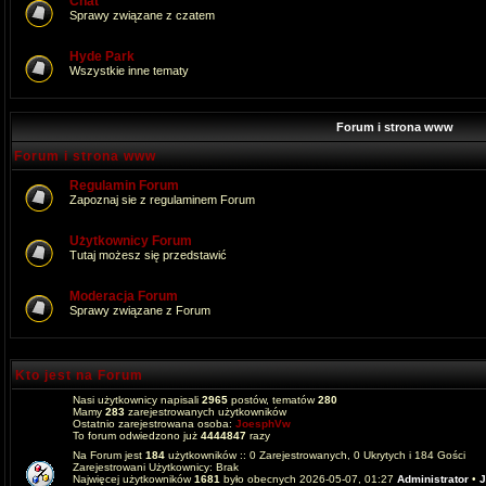
Chat
Sprawy związane z czatem
Hyde Park
Wszystkie inne tematy
Forum i strona www
Forum i strona www
Regulamin Forum
Zapoznaj sie z regulaminem Forum
Użytkownicy Forum
Tutaj możesz się przedstawić
Moderacja Forum
Sprawy związane z Forum
Kto jest na Forum
Nasi użytkownicy napisali
2965
postów, tematów
280
Mamy
283
zarejestrowanych użytkowników
Ostatnio zarejestrowana osoba:
JoesphVw
To forum odwiedzono już
4444847
razy
Na Forum jest
184
użytkowników :: 0 Zarejestrowanych, 0 Ukrytych i 184 Gości
Zarejestrowani Użytkownicy: Brak
Najwięcej użytkowników
1681
było obecnych 2026-05-07, 01:27
Administrator
•
J