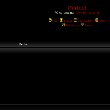
Perfect
FC Adrenalina -
www.perfect.art.pl
FAQ
Szukaj
Użytkownicy
Grupy
Rejestracja
Zaloguj
Perfect