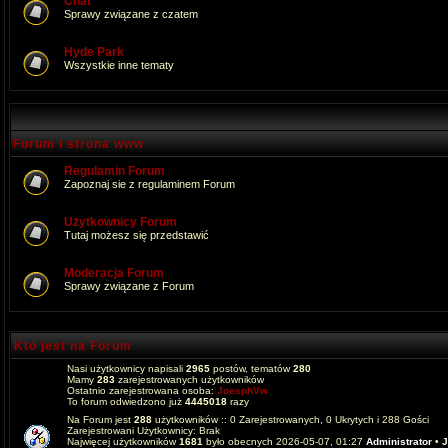
Chat
Sprawy związane z czatem
Hyde Park
Wszystkie inne tematy
Forum i strona www
Regulamin Forum
Zapoznaj sie z regulaminem Forum
Użytkownicy Forum
Tutaj możesz się przedstawić
Moderacja Forum
Sprawy związane z Forum
Kto jest na Forum
Nasi użytkownicy napisali
2965
postów, tematów
280
Mamy
283
zarejestrowanych użytkowników
Ostatnio zarejestrowana osoba:
JoesphVw
To forum odwiedzono już
4445018
razy
Na Forum jest
288
użytkowników :: 0 Zarejestrowanych, 0 Ukrytych i 288 Gości
Zarejestrowani Użytkownicy: Brak
Najwięcej użytkowników
1681
było obecnych 2026-05-07, 01:27
Administrator
•
J