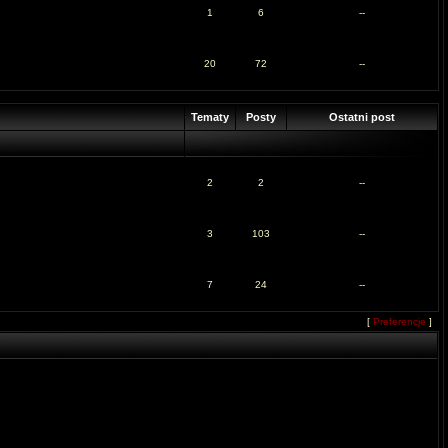
1
6
--
20
72
--
Tematy
Posty
Ostatni post
2
2
--
3
103
--
7
24
--
[
Preferencje
]