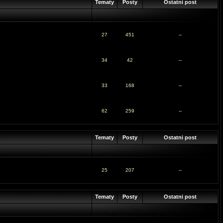
Tematy
Posty
Ostatni post
27
451
--
34
42
--
33
168
--
62
259
--
Tematy
Posty
Ostatni post
25
207
--
Tematy
Posty
Ostatni post