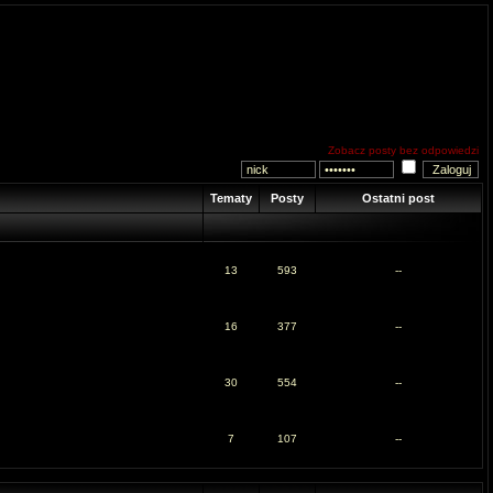
Zobacz posty bez odpowiedzi
Tematy
Posty
Ostatni post
13
593
--
16
377
--
30
554
--
7
107
--