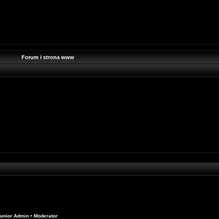
Forum i strona www
unior Admin
•
Moderator