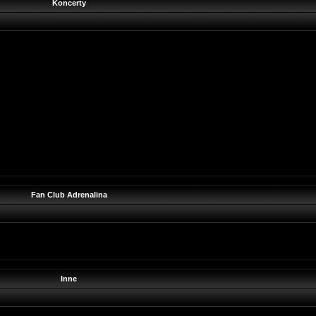
Koncerty
Fan Club Adrenalina
Inne