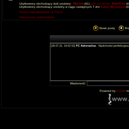
Maciek
StaciGue
Użytkownicy obchodzący dziś urodziny:
(41)
(złóż życzenia)
(4
Użytkownicy obchodzący urodziny w ciągu następnych 7 dni:
Edyta Wesolowsk
(
Osoby odpowiedzialne za Forum
Ostrzeżenia użytkowników
Nowe posty
Br
Wiadomość:
Powered by
phpBB
mo