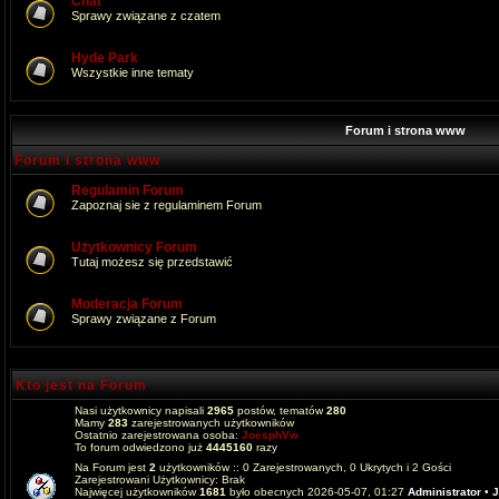
Chat
Sprawy związane z czatem
Hyde Park
Wszystkie inne tematy
Forum i strona www
Forum i strona www
Regulamin Forum
Zapoznaj sie z regulaminem Forum
Użytkownicy Forum
Tutaj możesz się przedstawić
Moderacja Forum
Sprawy związane z Forum
Kto jest na Forum
Nasi użytkownicy napisali
2965
postów, tematów
280
Mamy
283
zarejestrowanych użytkowników
Ostatnio zarejestrowana osoba:
JoesphVw
To forum odwiedzono już
4445160
razy
Na Forum jest
2
użytkowników :: 0 Zarejestrowanych, 0 Ukrytych i 2 Gości
Zarejestrowani Użytkownicy: Brak
Najwięcej użytkowników
1681
było obecnych 2026-05-07, 01:27
Administrator
•
J