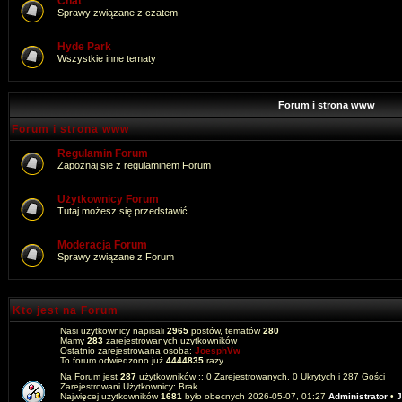
Chat
Sprawy związane z czatem
Hyde Park
Wszystkie inne tematy
Forum i strona www
Forum i strona www
Regulamin Forum
Zapoznaj sie z regulaminem Forum
Użytkownicy Forum
Tutaj możesz się przedstawić
Moderacja Forum
Sprawy związane z Forum
Kto jest na Forum
Nasi użytkownicy napisali
2965
postów, tematów
280
Mamy
283
zarejestrowanych użytkowników
Ostatnio zarejestrowana osoba:
JoesphVw
To forum odwiedzono już
4444835
razy
Na Forum jest
287
użytkowników :: 0 Zarejestrowanych, 0 Ukrytych i 287 Gości
Zarejestrowani Użytkownicy: Brak
Najwięcej użytkowników
1681
było obecnych 2026-05-07, 01:27
Administrator
•
J