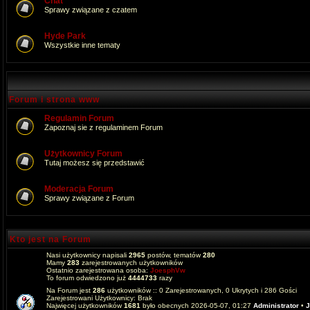
Chat
Sprawy związane z czatem
Hyde Park
Wszystkie inne tematy
Forum i strona www
Regulamin Forum
Zapoznaj sie z regulaminem Forum
Użytkownicy Forum
Tutaj możesz się przedstawić
Moderacja Forum
Sprawy związane z Forum
Kto jest na Forum
Nasi użytkownicy napisali
2965
postów, tematów
280
Mamy
283
zarejestrowanych użytkowników
Ostatnio zarejestrowana osoba:
JoesphVw
To forum odwiedzono już
4444733
razy
Na Forum jest
286
użytkowników :: 0 Zarejestrowanych, 0 Ukrytych i 286 Gości
Zarejestrowani Użytkownicy: Brak
Najwięcej użytkowników
1681
było obecnych 2026-05-07, 01:27
Administrator
•
J