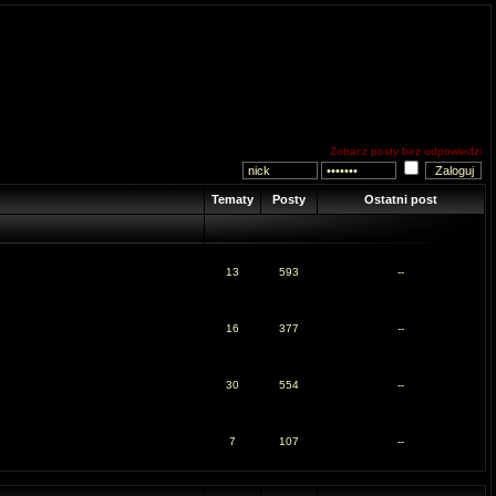
Zobacz posty bez odpowiedzi
Tematy
Posty
Ostatni post
13
593
--
16
377
--
30
554
--
7
107
--