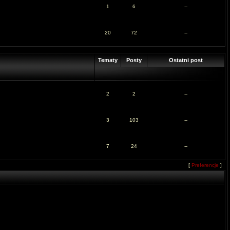
1
6
--
20
72
--
Tematy
Posty
Ostatni post
2
2
--
3
103
--
7
24
--
[
Preferencje
]