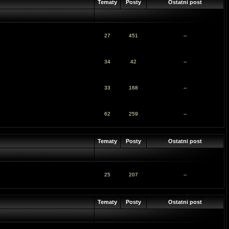
Tematy
Posty
Ostatni post
27
451
--
34
42
--
33
168
--
62
259
--
Tematy
Posty
Ostatni post
25
207
--
Tematy
Posty
Ostatni post