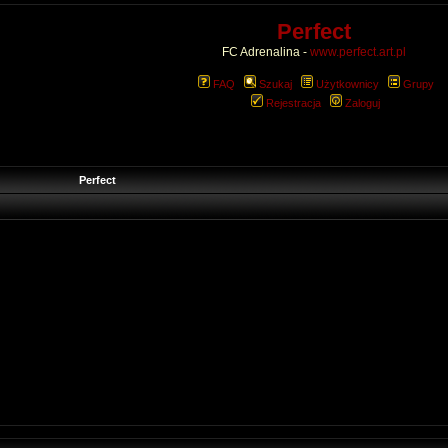
Perfect
FC Adrenalina -
www.perfect.art.pl
FAQ
Szukaj
Użytkownicy
Grupy
Rejestracja
Zaloguj
Perfect