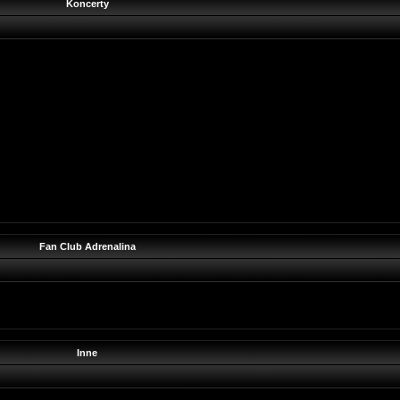
Koncerty
Fan Club Adrenalina
Inne