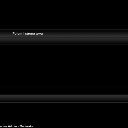
Forum i strona www
unior Admin
•
Moderator