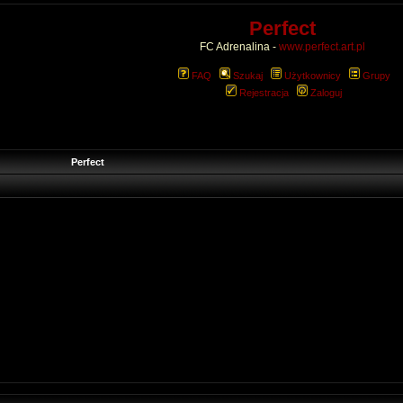
Perfect
FC Adrenalina -
www.perfect.art.pl
FAQ
Szukaj
Użytkownicy
Grupy
Rejestracja
Zaloguj
Perfect