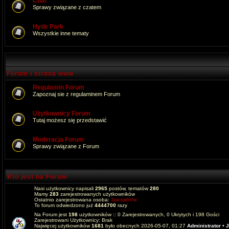
Chat
Sprawy związane z czatem
Hyde Park
Wszystkie inne tematy
Forum i strona www
Regulamin Forum
Zapoznaj sie z regulaminem Forum
Użytkownicy Forum
Tutaj możesz się przedstawić
Moderacja Forum
Sprawy związane z Forum
Kto jest na Forum
Nasi użytkownicy napisali
2965
postów, tematów
280
Mamy
283
zarejestrowanych użytkowników
Ostatnio zarejestrowana osoba:
JoesphVw
To forum odwiedzono już
4444700
razy
Na Forum jest
198
użytkowników :: 0 Zarejestrowanych, 0 Ukrytych i 198 Gości
Zarejestrowani Użytkownicy: Brak
Najwięcej użytkowników
1681
było obecnych 2026-05-07, 01:27
Administrator
•
J