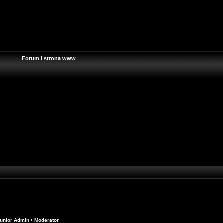
Forum i strona www
unior Admin
•
Moderator