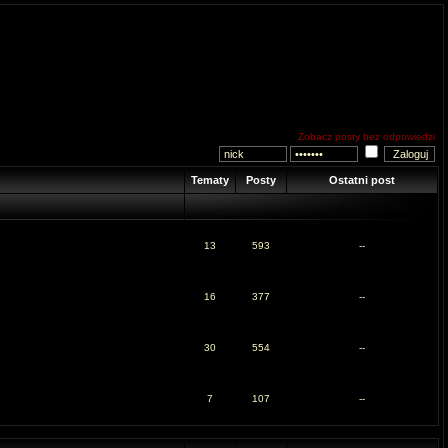
Zobacz posty bez odpowiedzi
Tematy
Posty
Ostatni post
13
593
--
16
377
--
30
554
--
7
107
--