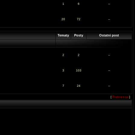
1
6
--
20
72
--
Tematy
Posty
Ostatni post
2
2
--
3
103
--
7
24
--
[
Preferencje
]