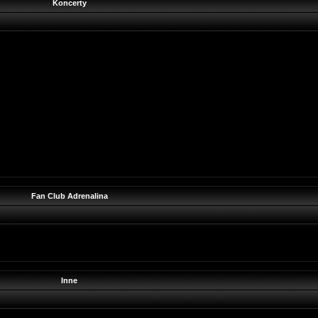
Koncerty
Fan Club Adrenalina
Inne