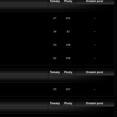
Tematy
Posty
Ostatni post
27
451
--
34
42
--
33
168
--
62
259
--
Tematy
Posty
Ostatni post
25
207
--
Tematy
Posty
Ostatni post