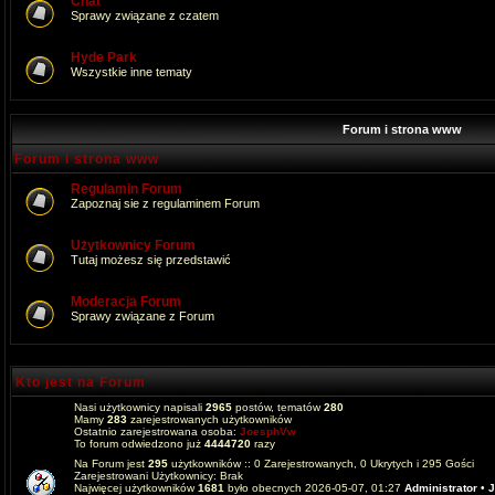
Chat
Sprawy związane z czatem
Hyde Park
Wszystkie inne tematy
Forum i strona www
Forum i strona www
Regulamin Forum
Zapoznaj sie z regulaminem Forum
Użytkownicy Forum
Tutaj możesz się przedstawić
Moderacja Forum
Sprawy związane z Forum
Kto jest na Forum
Nasi użytkownicy napisali
2965
postów, tematów
280
Mamy
283
zarejestrowanych użytkowników
Ostatnio zarejestrowana osoba:
JoesphVw
To forum odwiedzono już
4444720
razy
Na Forum jest
295
użytkowników :: 0 Zarejestrowanych, 0 Ukrytych i 295 Gości
Zarejestrowani Użytkownicy: Brak
Najwięcej użytkowników
1681
było obecnych 2026-05-07, 01:27
Administrator
•
J