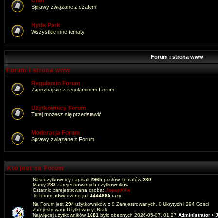
Chat
Sprawy związane z czatem
Hyde Park
Wszystkie inne tematy
Forum i strona www
Forum i strona www
Regulamin Forum
Zapoznaj sie z regulaminem Forum
Użytkownicy Forum
Tutaj możesz się przedstawić
Moderacja Forum
Sprawy związane z Forum
Kto jest na Forum
Nasi użytkownicy napisali
2965
postów, tematów
280
Mamy
283
zarejestrowanych użytkowników
Ostatnio zarejestrowana osoba:
JoesphVw
To forum odwiedzono już
4444665
razy
Na Forum jest
294
użytkowników :: 0 Zarejestrowanych, 0 Ukrytych i 294 Gości
Zarejestrowani Użytkownicy: Brak
Najwięcej użytkowników
1681
było obecnych 2026-05-07, 01:27
Administrator
•
J