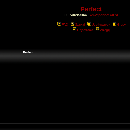
Perfect
FC Adrenalina -
www.perfect.art.pl
FAQ
Szukaj
Użytkownicy
Grupy
Rejestracja
Zaloguj
Perfect