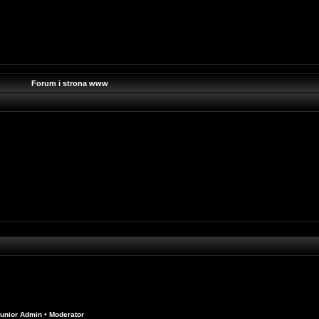
Forum i strona www
unior Admin
•
Moderator