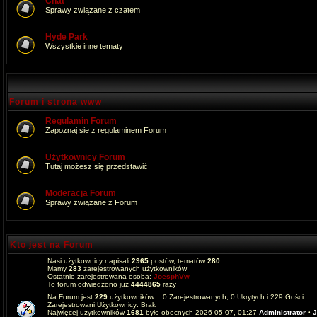
Chat
Sprawy związane z czatem
Hyde Park
Wszystkie inne tematy
Forum i strona www
Regulamin Forum
Zapoznaj sie z regulaminem Forum
Użytkownicy Forum
Tutaj możesz się przedstawić
Moderacja Forum
Sprawy związane z Forum
Kto jest na Forum
Nasi użytkownicy napisali
2965
postów, tematów
280
Mamy
283
zarejestrowanych użytkowników
Ostatnio zarejestrowana osoba:
JoesphVw
To forum odwiedzono już
4444865
razy
Na Forum jest
229
użytkowników :: 0 Zarejestrowanych, 0 Ukrytych i 229 Gości
Zarejestrowani Użytkownicy: Brak
Najwięcej użytkowników
1681
było obecnych 2026-05-07, 01:27
Administrator
•
J