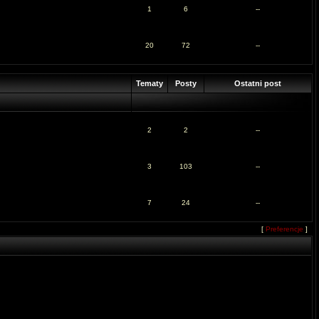
1
6
--
20
72
--
Tematy
Posty
Ostatni post
2
2
--
3
103
--
7
24
--
[
Preferencje
]