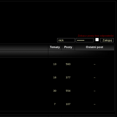
Zobacz posty bez odpowiedzi
Tematy
Posty
Ostatni post
13
593
--
16
377
--
30
554
--
7
107
--