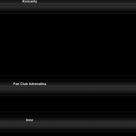
Koncerty
Fan Club Adrenalina
Inne