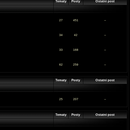
Tematy
Posty
Ostatni post
27
451
--
34
42
--
33
168
--
62
259
--
Tematy
Posty
Ostatni post
25
207
--
Tematy
Posty
Ostatni post