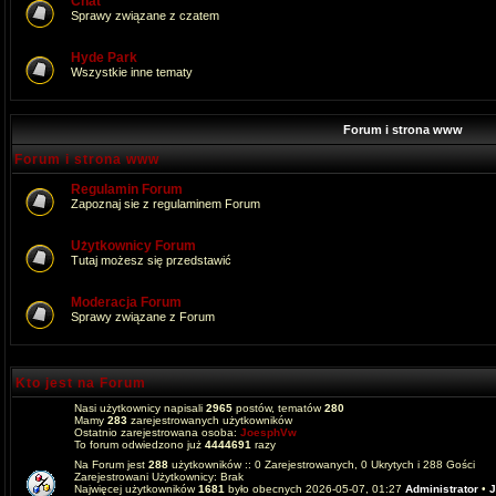
Chat
Sprawy związane z czatem
Hyde Park
Wszystkie inne tematy
Forum i strona www
Forum i strona www
Regulamin Forum
Zapoznaj sie z regulaminem Forum
Użytkownicy Forum
Tutaj możesz się przedstawić
Moderacja Forum
Sprawy związane z Forum
Kto jest na Forum
Nasi użytkownicy napisali
2965
postów, tematów
280
Mamy
283
zarejestrowanych użytkowników
Ostatnio zarejestrowana osoba:
JoesphVw
To forum odwiedzono już
4444691
razy
Na Forum jest
288
użytkowników :: 0 Zarejestrowanych, 0 Ukrytych i 288 Gości
Zarejestrowani Użytkownicy: Brak
Najwięcej użytkowników
1681
było obecnych 2026-05-07, 01:27
Administrator
•
J