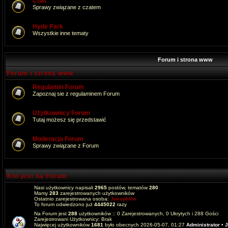
Chat
Sprawy związane z czatem
Hyde Park
Wszystkie inne tematy
Forum i strona www
Forum i strona www
Regulamin Forum
Zapoznaj sie z regulaminem Forum
Użytkownicy Forum
Tutaj możesz się przedstawić
Moderacja Forum
Sprawy związane z Forum
Kto jest na Forum
Nasi użytkownicy napisali
2965
postów, tematów
280
Mamy
283
zarejestrowanych użytkowników
Ostatnio zarejestrowana osoba:
JoesphVw
To forum odwiedzono już
4445022
razy
Na Forum jest
288
użytkowników :: 0 Zarejestrowanych, 0 Ukrytych i 288 Gości
Zarejestrowani Użytkownicy: Brak
Najwięcej użytkowników
1681
było obecnych 2026-05-07, 01:27
Administrator
•
J