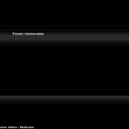
Forum i strona www
unior Admin
•
Moderator