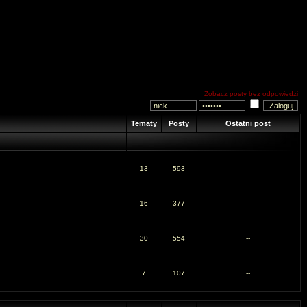
Zobacz posty bez odpowiedzi
Tematy
Posty
Ostatni post
13
593
--
16
377
--
30
554
--
7
107
--