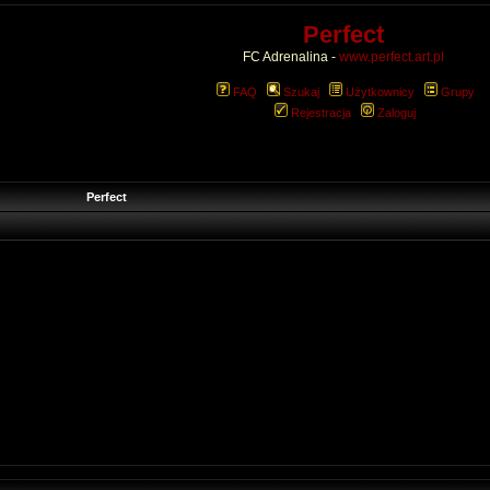
Perfect
FC Adrenalina -
www.perfect.art.pl
FAQ
Szukaj
Użytkownicy
Grupy
Rejestracja
Zaloguj
Perfect