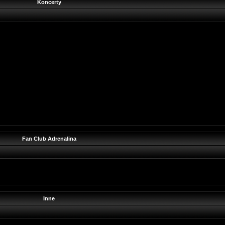
Koncerty
Fan Club Adrenalina
Inne