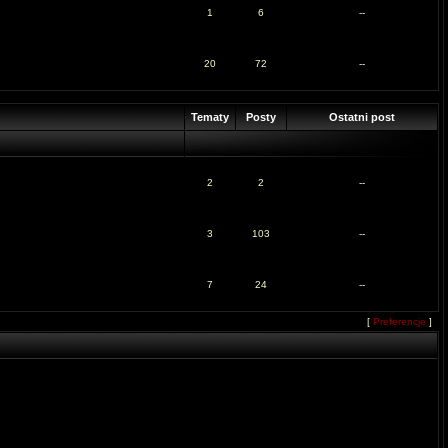
1
6
--
20
72
--
Tematy
Posty
Ostatni post
2
2
--
3
103
--
7
24
--
[
Preferencje
]