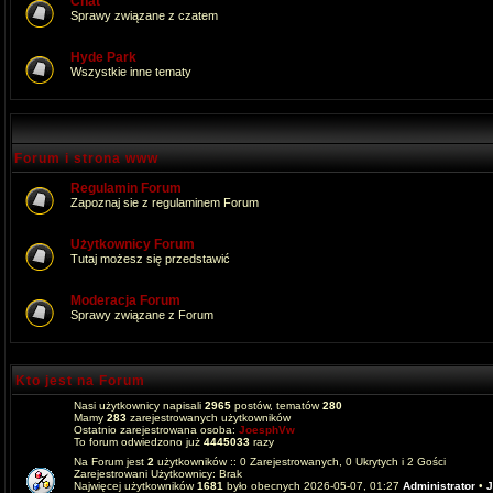
Chat
Sprawy związane z czatem
Hyde Park
Wszystkie inne tematy
Forum i strona www
Regulamin Forum
Zapoznaj sie z regulaminem Forum
Użytkownicy Forum
Tutaj możesz się przedstawić
Moderacja Forum
Sprawy związane z Forum
Kto jest na Forum
Nasi użytkownicy napisali
2965
postów, tematów
280
Mamy
283
zarejestrowanych użytkowników
Ostatnio zarejestrowana osoba:
JoesphVw
To forum odwiedzono już
4445033
razy
Na Forum jest
2
użytkowników :: 0 Zarejestrowanych, 0 Ukrytych i 2 Gości
Zarejestrowani Użytkownicy: Brak
Najwięcej użytkowników
1681
było obecnych 2026-05-07, 01:27
Administrator
•
J