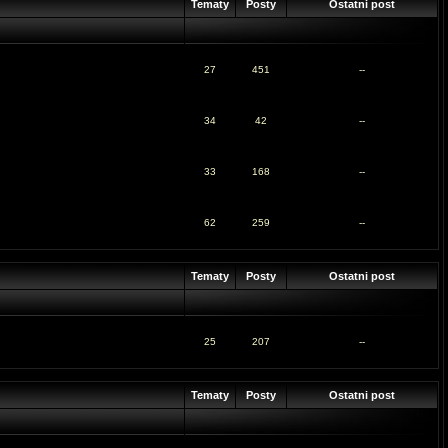
Tematy
Posty
Ostatni post
27
451
--
34
42
--
33
168
--
62
259
--
Tematy
Posty
Ostatni post
25
207
--
Tematy
Posty
Ostatni post