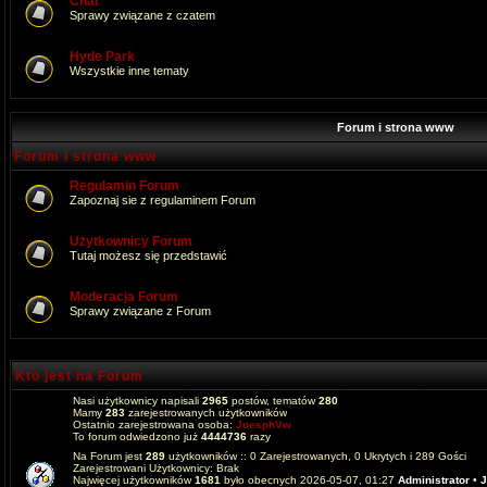
Chat
Sprawy związane z czatem
Hyde Park
Wszystkie inne tematy
Forum i strona www
Forum i strona www
Regulamin Forum
Zapoznaj sie z regulaminem Forum
Użytkownicy Forum
Tutaj możesz się przedstawić
Moderacja Forum
Sprawy związane z Forum
Kto jest na Forum
Nasi użytkownicy napisali
2965
postów, tematów
280
Mamy
283
zarejestrowanych użytkowników
Ostatnio zarejestrowana osoba:
JoesphVw
To forum odwiedzono już
4444736
razy
Na Forum jest
289
użytkowników :: 0 Zarejestrowanych, 0 Ukrytych i 289 Gości
Zarejestrowani Użytkownicy: Brak
Najwięcej użytkowników
1681
było obecnych 2026-05-07, 01:27
Administrator
•
J