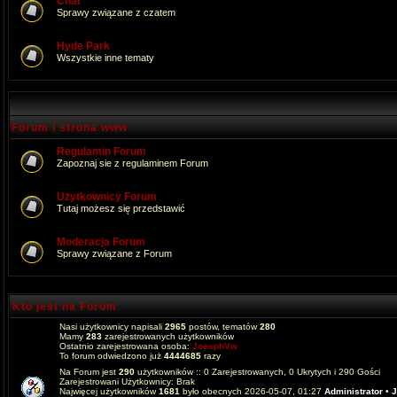
Chat
Sprawy związane z czatem
Hyde Park
Wszystkie inne tematy
Forum i strona www
Regulamin Forum
Zapoznaj sie z regulaminem Forum
Użytkownicy Forum
Tutaj możesz się przedstawić
Moderacja Forum
Sprawy związane z Forum
Kto jest na Forum
Nasi użytkownicy napisali
2965
postów, tematów
280
Mamy
283
zarejestrowanych użytkowników
Ostatnio zarejestrowana osoba:
JoesphVw
To forum odwiedzono już
4444685
razy
Na Forum jest
290
użytkowników :: 0 Zarejestrowanych, 0 Ukrytych i 290 Gości
Zarejestrowani Użytkownicy: Brak
Najwięcej użytkowników
1681
było obecnych 2026-05-07, 01:27
Administrator
•
J