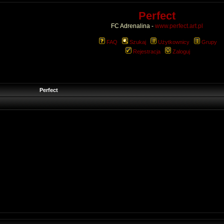
Perfect
FC Adrenalina -
www.perfect.art.pl
FAQ
Szukaj
Użytkownicy
Grupy
Rejestracja
Zaloguj
Perfect