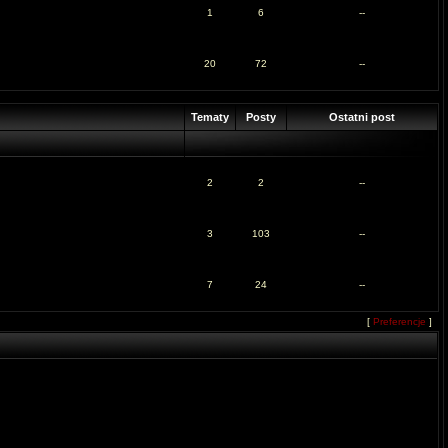
1
6
--
20
72
--
Tematy
Posty
Ostatni post
2
2
--
3
103
--
7
24
--
[
Preferencje
]