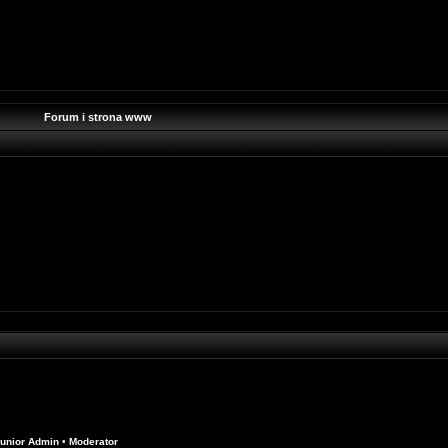
Forum i strona www
unior Admin
•
Moderator