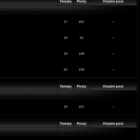
Tematy
Posty
Ostatni post
27
451
--
34
42
--
33
168
--
62
259
--
Tematy
Posty
Ostatni post
25
207
--
Tematy
Posty
Ostatni post