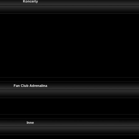
Koncerty
Fan Club Adrenalina
Inne