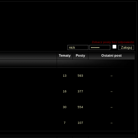
Zobacz posty bez odpowiedzi
Tematy
Posty
Ostatni post
13
593
--
16
377
--
30
554
--
7
107
--