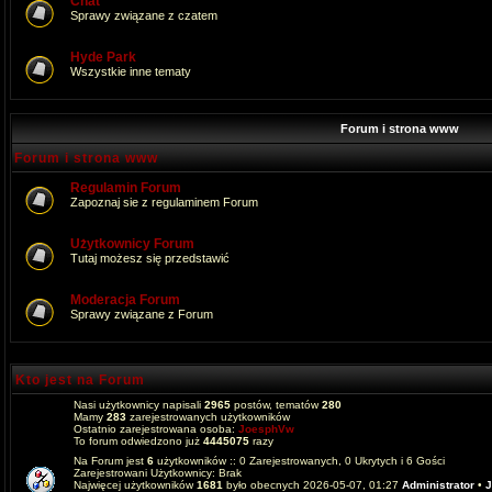
Chat
Sprawy związane z czatem
Hyde Park
Wszystkie inne tematy
Forum i strona www
Forum i strona www
Regulamin Forum
Zapoznaj sie z regulaminem Forum
Użytkownicy Forum
Tutaj możesz się przedstawić
Moderacja Forum
Sprawy związane z Forum
Kto jest na Forum
Nasi użytkownicy napisali
2965
postów, tematów
280
Mamy
283
zarejestrowanych użytkowników
Ostatnio zarejestrowana osoba:
JoesphVw
To forum odwiedzono już
4445075
razy
Na Forum jest
6
użytkowników :: 0 Zarejestrowanych, 0 Ukrytych i 6 Gości
Zarejestrowani Użytkownicy: Brak
Najwięcej użytkowników
1681
było obecnych 2026-05-07, 01:27
Administrator
•
J