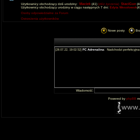
Maciek
StaciGue
Użytkownicy obchodzący dziś urodziny:
(41)
(złóż życzenia)
(4
Użytkownicy obchodzący urodziny w ciągu następnych 7 dni:
Edyta Wesolowsk
(
Osoby odpowiedzialne za Forum
Ostrzeżenia użytkowników
Nowe posty
Br
Wiadomość:
Powered by
phpBB
mo