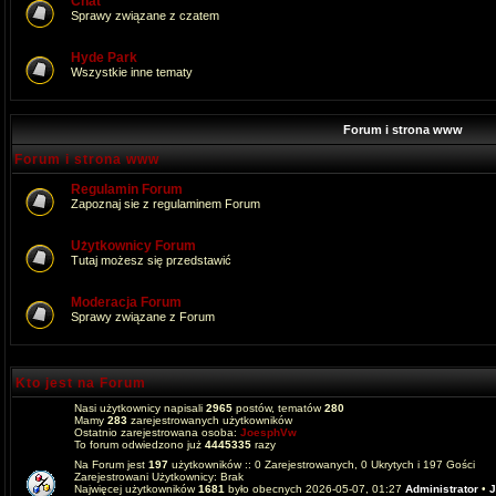
Chat
Sprawy związane z czatem
Hyde Park
Wszystkie inne tematy
Forum i strona www
Forum i strona www
Regulamin Forum
Zapoznaj sie z regulaminem Forum
Użytkownicy Forum
Tutaj możesz się przedstawić
Moderacja Forum
Sprawy związane z Forum
Kto jest na Forum
Nasi użytkownicy napisali
2965
postów, tematów
280
Mamy
283
zarejestrowanych użytkowników
Ostatnio zarejestrowana osoba:
JoesphVw
To forum odwiedzono już
4445335
razy
Na Forum jest
197
użytkowników :: 0 Zarejestrowanych, 0 Ukrytych i 197 Gości
Zarejestrowani Użytkownicy: Brak
Najwięcej użytkowników
1681
było obecnych 2026-05-07, 01:27
Administrator
•
J