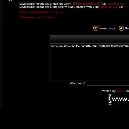
Edyta Wesolowsk
Użytkownicy obchodzący dziś urodziny:
(42)
(złóż życzenia)
Użytkownicy obchodzący urodziny w ciągu następnych 7 dni:
gabriel7418
(34)
Osoby odpowiedzialne za Forum
Ostrzeżenia użytkowników
Nowe posty
Br
Wiadomość:
Powered by
phpBB
mo