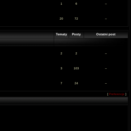
1
6
--
20
72
--
Tematy
Posty
Ostatni post
2
2
--
3
103
--
7
24
--
[
Preferencje
]