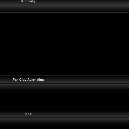
Koncerty
Fan Club Adrenalina
Inne