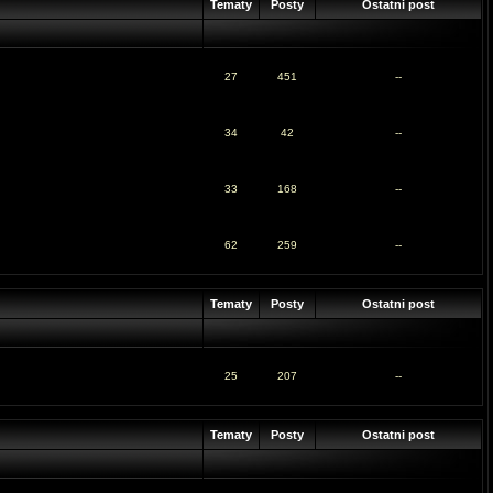
Tematy
Posty
Ostatni post
27
451
--
34
42
--
33
168
--
62
259
--
Tematy
Posty
Ostatni post
25
207
--
Tematy
Posty
Ostatni post