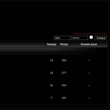
Zobacz posty bez odpowiedzi
Tematy
Posty
Ostatni post
13
593
--
16
377
--
30
554
--
7
107
--