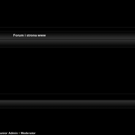
Forum i strona www
unior Admin
•
Moderator