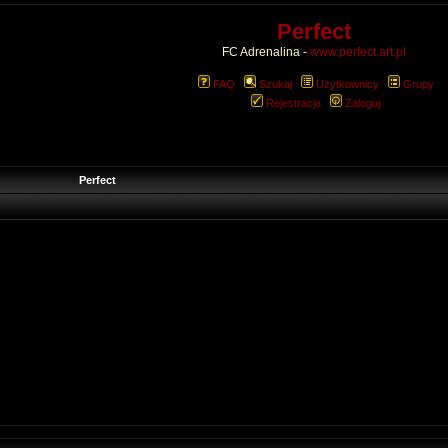
Perfect
FC Adrenalina -
www.perfect.art.pl
FAQ
Szukaj
Użytkownicy
Grupy
Rejestracja
Zaloguj
Perfect