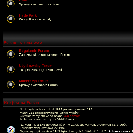
Chat
Sprawy związane z czatem
Hyde Park
Wszystkie inne tematy
Forum i strona www
Regulamin Forum
Zapoznaj sie z regulaminem Forum
Użytkownicy Forum
Tutaj możesz się przedstawić
Moderacja Forum
Sprawy związane z Forum
Kto jest na Forum
Nasi użytkownicy napisali
2965
postów, tematów
280
Mamy
283
zarejestrowanych użytkowników
Ostatnio zarejestrowana osoba:
JoesphVw
To forum odwiedzono już
4444486
razy
Na Forum jest
175
użytkowników :: 0 Zarejestrowanych, 0 Ukrytych i 175 Gości
Zarejestrowani Użytkownicy: Brak
Najwięcej użytkowników
1681
było obecnych 2026-05-07, 01:27
Administrator
•
J