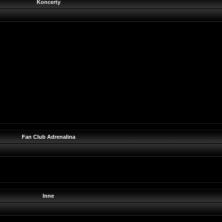
Koncerty
Fan Club Adrenalina
Inne