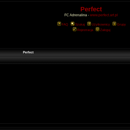
Perfect
FC Adrenalina -
www.perfect.art.pl
FAQ
Szukaj
Użytkownicy
Grupy
Rejestracja
Zaloguj
Perfect