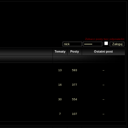
Zobacz posty bez odpowiedzi
Tematy
Posty
Ostatni post
13
593
--
16
377
--
30
554
--
7
107
--