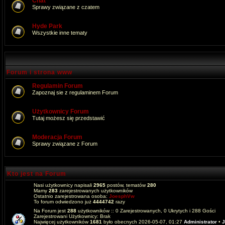
Chat
Sprawy związane z czatem
Hyde Park
Wszystkie inne tematy
Forum i strona www
Regulamin Forum
Zapoznaj sie z regulaminem Forum
Użytkownicy Forum
Tutaj możesz się przedstawić
Moderacja Forum
Sprawy związane z Forum
Kto jest na Forum
Nasi użytkownicy napisali
2965
postów, tematów
280
Mamy
283
zarejestrowanych użytkowników
Ostatnio zarejestrowana osoba:
JoesphVw
To forum odwiedzono już
4444742
razy
Na Forum jest
288
użytkowników :: 0 Zarejestrowanych, 0 Ukrytych i 288 Gości
Zarejestrowani Użytkownicy: Brak
Najwięcej użytkowników
1681
było obecnych 2026-05-07, 01:27
Administrator
•
J