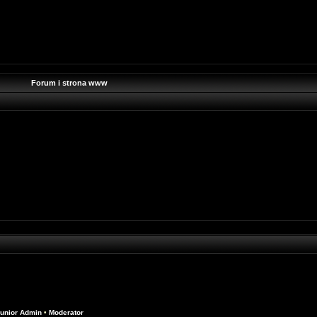
Forum i strona www
unior Admin
•
Moderator