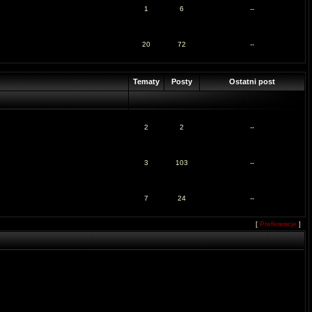
1
6
--
20
72
--
Tematy
Posty
Ostatni post
2
2
--
3
103
--
7
24
--
[
Preferencje
]