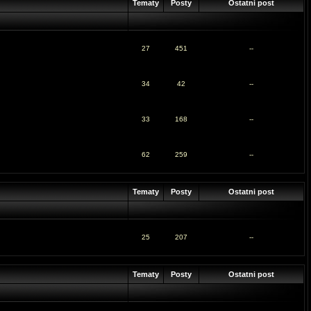
Tematy
Posty
Ostatni post
27
451
--
34
42
--
33
168
--
62
259
--
Tematy
Posty
Ostatni post
25
207
--
Tematy
Posty
Ostatni post