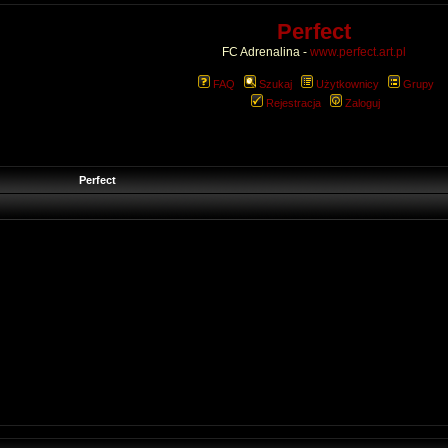
Perfect
FC Adrenalina -
www.perfect.art.pl
FAQ
Szukaj
Użytkownicy
Grupy
Rejestracja
Zaloguj
Perfect