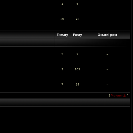
1
6
--
20
72
--
Tematy
Posty
Ostatni post
2
2
--
3
103
--
7
24
--
[
Preferencje
]