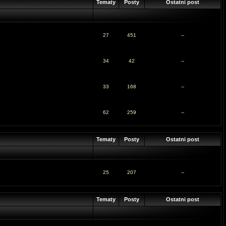
Tematy
Posty
Ostatni post
27
451
--
34
42
--
33
168
--
62
259
--
Tematy
Posty
Ostatni post
25
207
--
Tematy
Posty
Ostatni post