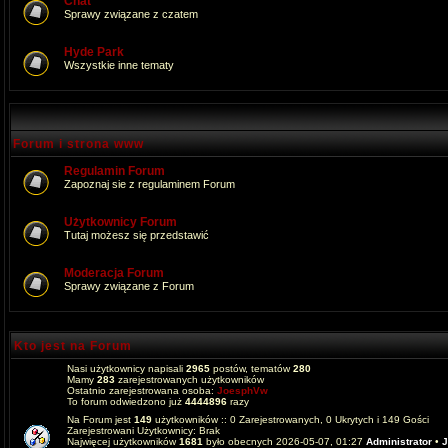
Chat
Sprawy związane z czatem
Hyde Park
Wszystkie inne tematy
Forum i strona www
Regulamin Forum
Zapoznaj sie z regulaminem Forum
Użytkownicy Forum
Tutaj możesz się przedstawić
Moderacja Forum
Sprawy związane z Forum
Kto jest na Forum
Nasi użytkownicy napisali
2965
postów, tematów
280
Mamy
283
zarejestrowanych użytkowników
Ostatnio zarejestrowana osoba:
JoesphVw
To forum odwiedzono już
4444896
razy
Na Forum jest
149
użytkowników :: 0 Zarejestrowanych, 0 Ukrytych i 149 Gości
Zarejestrowani Użytkownicy: Brak
Najwięcej użytkowników
1681
było obecnych 2026-05-07, 01:27
Administrator
•
J