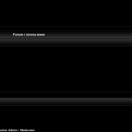
Forum i strona www
unior Admin
•
Moderator