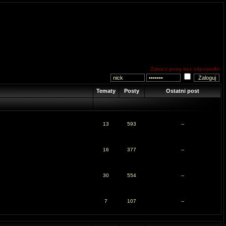
Zobacz posty bez odpowiedzi
Tematy
Posty
Ostatni post
13
593
--
16
377
--
30
554
--
7
107
--