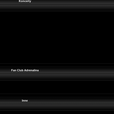
Koncerty
Fan Club Adrenalina
Inne