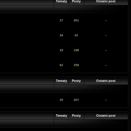
Tematy
Posty
Ostatni post
27
451
--
34
42
--
33
168
--
62
259
--
Tematy
Posty
Ostatni post
25
207
--
Tematy
Posty
Ostatni post