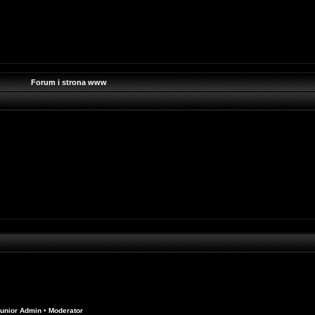
Forum i strona www
unior Admin
•
Moderator