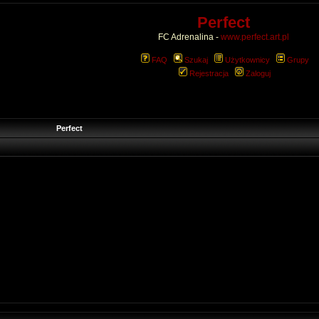
Perfect
FC Adrenalina -
www.perfect.art.pl
FAQ
Szukaj
Użytkownicy
Grupy
Rejestracja
Zaloguj
Perfect