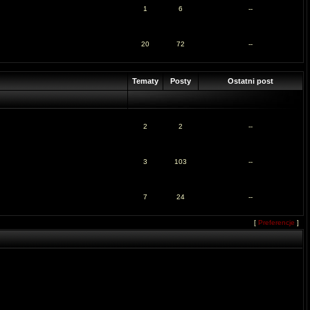
1
6
--
20
72
--
Tematy
Posty
Ostatni post
2
2
--
3
103
--
7
24
--
[
Preferencje
]