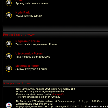
Chat
Sprawy związane z czatem
Hyde Park
Wszystkie inne tematy
Forum i strona www
Regulamin Forum
Zapoznaj sie z regulaminem Forum
Użytkownicy Forum
Tutaj możesz się przedstawić
Moderacja Forum
Sprawy związane z Forum
Kto jest na Forum
Nasi użytkownicy napisali
2965
postów, tematów
280
Mamy
283
zarejestrowanych użytkowników
Ostatnio zarejestrowana osoba:
JoesphVw
To forum odwiedzono już
4444730
razy
Na Forum jest
289
użytkowników :: 0 Zarejestrowanych, 0 Ukrytych i 289 Gości
Zarejestrowani Użytkownicy: Brak
Najwięcej użytkowników
1681
było obecnych 2026-05-07, 01:27
Administrator
•
J