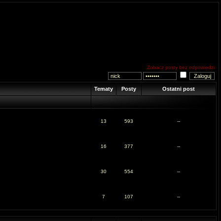
Zobacz posty bez odpowiedzi
Tematy
Posty
Ostatni post
13
593
--
16
377
--
30
554
--
7
107
--