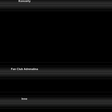
Koncerty
Fan Club Adrenalina
Inne