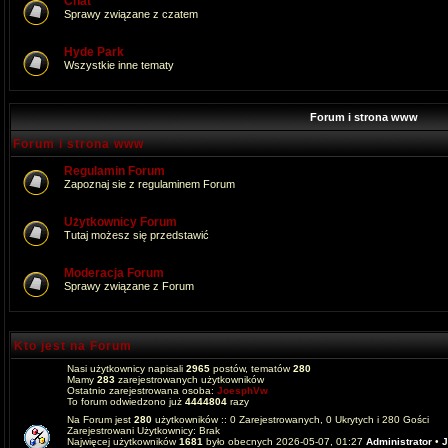
Chat
Sprawy związane z czatem
Hyde Park
Wszystkie inne tematy
Forum i strona www
Forum i strona www
Regulamin Forum
Zapoznaj sie z regulaminem Forum
Użytkownicy Forum
Tutaj możesz się przedstawić
Moderacja Forum
Sprawy związane z Forum
Kto jest na Forum
Nasi użytkownicy napisali
2965
postów, tematów
280
Mamy
283
zarejestrowanych użytkowników
Ostatnio zarejestrowana osoba:
JoesphVw
To forum odwiedzono już
4444804
razy
Na Forum jest
280
użytkowników :: 0 Zarejestrowanych, 0 Ukrytych i 280 Gości
Zarejestrowani Użytkownicy: Brak
Najwięcej użytkowników
1681
było obecnych 2026-05-07, 01:27
Administrator
•
J