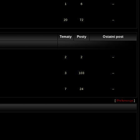
1
6
--
20
72
--
Tematy
Posty
Ostatni post
2
2
--
3
103
--
7
24
--
[
Preferencje
]