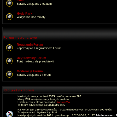
Chat
Sprawy związane z czatem
Hyde Park
Wszystkie inne tematy
Forum i strona www
Regulamin Forum
Zapoznaj sie z regulaminem Forum
Użytkownicy Forum
Tutaj możesz się przedstawić
Moderacja Forum
Sprawy związane z Forum
Kto jest na Forum
Nasi użytkownicy napisali
2965
postów, tematów
280
Mamy
283
zarejestrowanych użytkowników
Ostatnio zarejestrowana osoba:
JoesphVw
To forum odwiedzono już
4444690
razy
Na Forum jest
290
użytkowników :: 0 Zarejestrowanych, 0 Ukrytych i 290 Gości
Zarejestrowani Użytkownicy: Brak
Najwięcej użytkowników
1681
było obecnych 2026-05-07, 01:27
Administrator
•
J