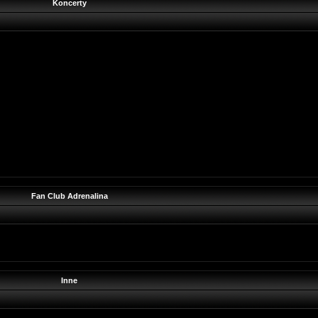
Koncerty
Fan Club Adrenalina
Inne