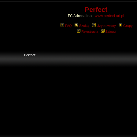
Perfect
FC Adrenalina -
www.perfect.art.pl
FAQ
Szukaj
Użytkownicy
Grupy
Rejestracja
Zaloguj
Perfect