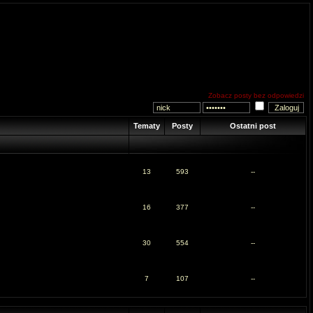
Zobacz posty bez odpowiedzi
Tematy
Posty
Ostatni post
13
593
--
16
377
--
30
554
--
7
107
--