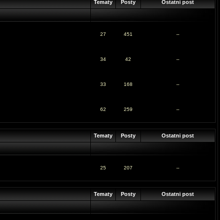
Tematy
Posty
Ostatni post
27
451
--
34
42
--
33
168
--
62
259
--
Tematy
Posty
Ostatni post
25
207
--
Tematy
Posty
Ostatni post