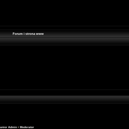
Forum i strona www
unior Admin
•
Moderator