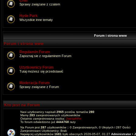
Chat
Sprawy związane z czatem
Hyde Park
Wszystkie inne tematy
Forum i strona www
Forum i strona www
Regulamin Forum
Zapoznaj sie z regulaminem Forum
Użytkownicy Forum
Tutaj możesz się przedstawić
Moderacja Forum
Sprawy związane z Forum
Kto jest na Forum
Nasi użytkownicy napisali
2965
postów, tematów
280
Mamy
283
zarejestrowanych użytkowników
Ostatnio zarejestrowana osoba:
JoesphVw
To forum odwiedzono już
4444768
razy
Na Forum jest
287
użytkowników :: 0 Zarejestrowanych, 0 Ukrytych i 287 Gości
Zarejestrowani Użytkownicy: Brak
Najwięcej użytkowników
1681
było obecnych 2026-05-07, 01:27
Administrator
•
J