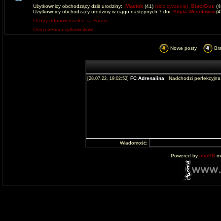
Maciek
StaciGue
Użytkownicy obchodzący dziś urodziny:
(41)
(złóż życzenia)
(4
Użytkownicy obchodzący urodziny w ciągu następnych 7 dni:
Edyta Wesolowsk
(
Osoby odpowiedzialne za Forum
Ostrzeżenia użytkowników
Nowe posty
Br
Wiadomość:
Powered by
phpBB
mo