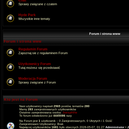
Chat
Sprawy związane z czatem
Hyde Park
Wszystkie inne tematy
Forum i strona www
Forum i strona www
Regulamin Forum
Zapoznaj sie z regulaminem Forum
Użytkownicy Forum
Tutaj możesz się przedstawić
Moderacja Forum
Sprawy związane z Forum
Kto jest na Forum
Nasi użytkownicy napisali
2965
postów, tematów
280
Mamy
283
zarejestrowanych użytkowników
Ostatnio zarejestrowana osoba:
JoesphVw
To forum odwiedzono już
4445086
razy
Na Forum jest
1
użytkownik :: 0 Zarejestrowanych, 0 Ukrytych i 1 Gość
Zarejestrowani Użytkownicy: Brak
Najwięcej użytkowników
1681
było obecnych 2026-05-07, 01:27
Administrator
•
J