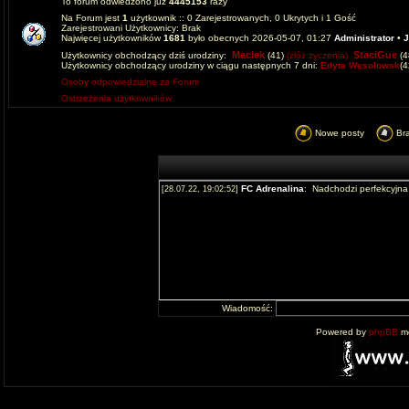
To forum odwiedzono już
4445153
razy
Na Forum jest
1
użytkownik :: 0 Zarejestrowanych, 0 Ukrytych i 1 Gość
Zarejestrowani Użytkownicy: Brak
Najwięcej użytkowników
1681
było obecnych 2026-05-07, 01:27
Administrator
•
J
Maciek
StaciGue
Użytkownicy obchodzący dziś urodziny:
(41)
(złóż życzenia)
(4
Użytkownicy obchodzący urodziny w ciągu następnych 7 dni:
Edyta Wesolowsk
(
Osoby odpowiedzialne za Forum
Ostrzeżenia użytkowników
Nowe posty
Br
Wiadomość:
Powered by
phpBB
mo