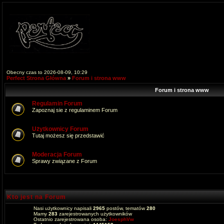
Obecny czas to 2026-08-09, 10:29
Perfect Strona Główna
»
Forum i strona www
Forum i strona www
Regulamin Forum
Zapoznaj sie z regulaminem Forum
Użytkownicy Forum
Tutaj możesz się przedstawić
Moderacja Forum
Sprawy związane z Forum
Kto jest na Forum
Nasi użytkownicy napisali
2965
postów, tematów
280
Mamy
283
zarejestrowanych użytkowników
Ostatnio zarejestrowana osoba:
JoesphVw