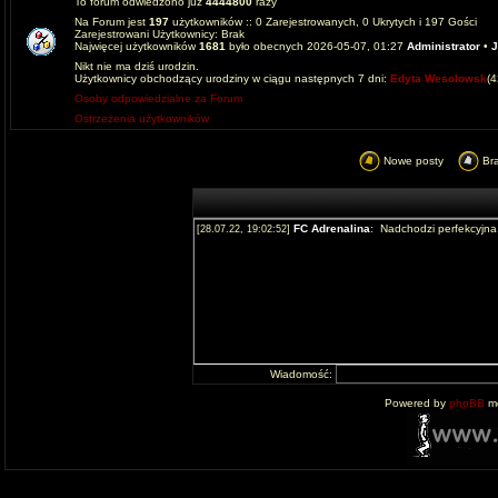
To forum odwiedzono już
4444800
razy
Na Forum jest
197
użytkowników :: 0 Zarejestrowanych, 0 Ukrytych i 197 Gości
Zarejestrowani Użytkownicy: Brak
Najwięcej użytkowników
1681
było obecnych 2026-05-07, 01:27
Administrator
•
J
Nikt nie ma dziś urodzin.
Użytkownicy obchodzący urodziny w ciągu następnych 7 dni:
Edyta Wesolowsk
(
Osoby odpowiedzialne za Forum
Ostrzeżenia użytkowników
Nowe posty
Br
Wiadomość:
Powered by
phpBB
mo