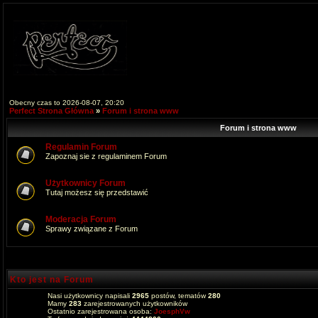
Obecny czas to 2026-08-07, 20:20
Perfect Strona Główna
»
Forum i strona www
Forum i strona www
Regulamin Forum
Zapoznaj sie z regulaminem Forum
Użytkownicy Forum
Tutaj możesz się przedstawić
Moderacja Forum
Sprawy związane z Forum
Kto jest na Forum
Nasi użytkownicy napisali
2965
postów, tematów
280
Mamy
283
zarejestrowanych użytkowników
Ostatnio zarejestrowana osoba:
JoesphVw