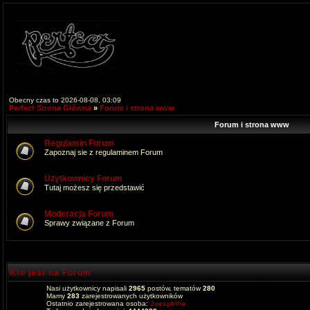
Obecny czas to 2026-08-08, 03:09
Perfect Strona Główna
»
Forum i strona www
Forum i strona www
Regulamin Forum
Zapoznaj sie z regulaminem Forum
Użytkownicy Forum
Tutaj możesz się przedstawić
Moderacja Forum
Sprawy związane z Forum
Kto jest na Forum
Nasi użytkownicy napisali
2965
postów, tematów
280
Mamy
283
zarejestrowanych użytkowników
Ostatnio zarejestrowana osoba:
JoesphVw