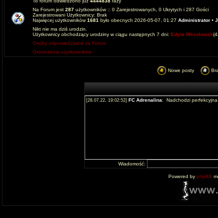
To forum odwiedzono już
4444838
razy
Na Forum jest
287
użytkowników :: 0 Zarejestrowanych, 0 Ukrytych i 287 Gości
Zarejestrowani Użytkownicy: Brak
Najwięcej użytkowników
1681
było obecnych 2026-05-07, 01:27
Administrator
•
J
Nikt nie ma dziś urodzin.
Użytkownicy obchodzący urodziny w ciągu następnych 7 dni:
Edyta Wesolowsk
(
Osoby odpowiedzialne za Forum
Ostrzeżenia użytkowników
Nowe posty
Br
Wiadomość:
Powered by
phpBB
mo