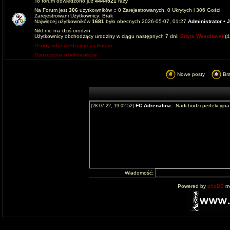
To forum odwiedzono już
4444521
razy
Na Forum jest
306
użytkowników :: 0 Zarejestrowanych, 0 Ukrytych i 306 Gości
Zarejestrowani Użytkownicy: Brak
Najwięcej użytkowników
1681
było obecnych 2026-05-07, 01:27
Administrator
•
J
Nikt nie ma dziś urodzin.
Użytkownicy obchodzący urodziny w ciągu następnych 7 dni:
Edyta Wesolowsk
(
Osoby odpowiedzialne za Forum
Ostrzeżenia użytkowników
Nowe posty
Br
Wiadomość:
Powered by
phpBB
mo