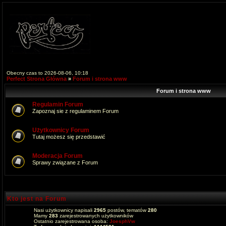
Obecny czas to 2026-08-06, 10:18
Perfect Strona Główna
»
Forum i strona www
Forum i strona www
Regulamin Forum
Zapoznaj sie z regulaminem Forum
Użytkownicy Forum
Tutaj możesz się przedstawić
Moderacja Forum
Sprawy związane z Forum
Kto jest na Forum
Nasi użytkownicy napisali
2965
postów, tematów
280
Mamy
283
zarejestrowanych użytkowników
Ostatnio zarejestrowana osoba:
JoesphVw