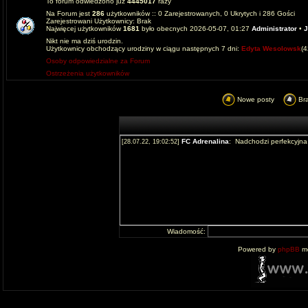
To forum odwiedzono już
4445017
razy
Na Forum jest
286
użytkowników :: 0 Zarejestrowanych, 0 Ukrytych i 286 Gości
Zarejestrowani Użytkownicy: Brak
Najwięcej użytkowników
1681
było obecnych 2026-05-07, 01:27
Administrator
•
J
Nikt nie ma dziś urodzin.
Użytkownicy obchodzący urodziny w ciągu następnych 7 dni:
Edyta Wesolowsk
(
Osoby odpowiedzialne za Forum
Ostrzeżenia użytkowników
Nowe posty
Br
Wiadomość:
Powered by
phpBB
mo