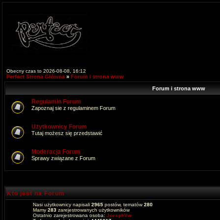
Obecny czas to 2026-08-08, 16:12
Perfect Strona Główna
»
Forum i strona www
Forum i strona www
Regulamin Forum
Zapoznaj sie z regulaminem Forum
Użytkownicy Forum
Tutaj możesz się przedstawić
Moderacja Forum
Sprawy związane z Forum
Kto jest na Forum
Nasi użytkownicy napisali
2965
postów, tematów
280
Mamy
283
zarejestrowanych użytkowników
Ostatnio zarejestrowana osoba:
JoesphVw