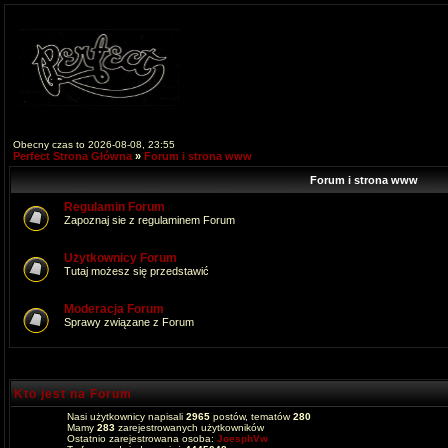
Obecny czas to 2026-08-08, 23:55
Perfect Strona Główna
»
Forum i strona www
Forum i strona www
Regulamin Forum
Zapoznaj sie z regulaminem Forum
Użytkownicy Forum
Tutaj możesz się przedstawić
Moderacja Forum
Sprawy związane z Forum
Kto jest na Forum
Nasi użytkownicy napisali
2965
postów, tematów
280
Mamy
283
zarejestrowanych użytkowników
Ostatnio zarejestrowana osoba:
JoesphVw