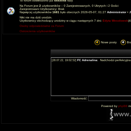
To forum odwiedzono już
4445048
razy
Na Forum jest
2
użytkowników :: 0 Zarejestrowanych, 0 Ukrytych i 2 Gości
Zarejestrowani Użytkownicy: Brak
Najwięcej użytkowników
1681
było obecnych 2026-05-07, 01:27
Administrator
•
J
Nikt nie ma dziś urodzin.
Użytkownicy obchodzący urodziny w ciągu następnych 7 dni:
Edyta Wesolowsk
(
Osoby odpowiedzialne za Forum
Ostrzeżenia użytkowników
Nowe posty
Br
Wiadomość:
Powered by
phpBB
mo